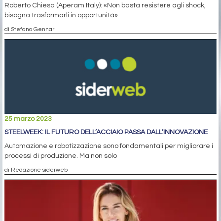
Roberto Chiesa (Aperam Italy): «Non basta resistere agli shock,
bisogna trasformarli in opportunità»
di Stefano Gennari
25 marzo 2023
STEELWEEK: IL FUTURO DELL’ACCIAIO PASSA DALL’INNOVAZIONE
Automazione e robotizzazione sono fondamentali per migliorare i
processi di produzione. Ma non solo
di Redazione siderweb