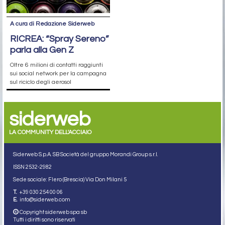
A cura di Redazione Siderweb
RICREA: “Spray Sereno”
parla alla Gen Z
Oltre 6 milioni di contatti raggiunti
sui social network per la campagna
sul riciclo degli aerosol
siderweb
LA COMMUNITY DELL'ACCIAIO
Siderweb S.p.A. SB Società del gruppo Morandi Group s.r.l.
ISSN 2532
-2982
Sede sociale: Flero (Brescia) Via Don Milani 5
T.
+39 030 254 00 06
E.
info@siderweb.com
Copyright siderweb spa sb
Tutti i diritti sono riservati