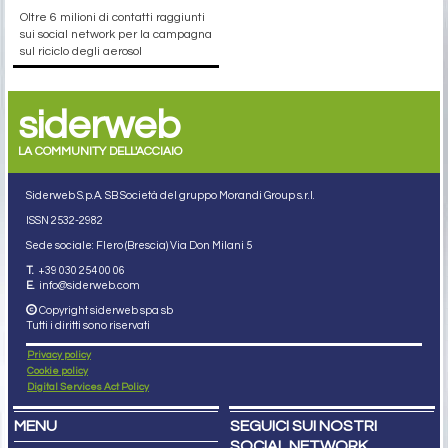
Oltre 6 milioni di contatti raggiunti
sui social network per la campagna
sul riciclo degli aerosol
siderweb
LA COMMUNITY DELL'ACCIAIO
Siderweb S.p.A. SB Società del gruppo Morandi Group s.r.l.
ISSN 2532
-2982
Sede sociale: Flero (Brescia) Via Don Milani 5
T.
+39 030 254 00 06
E.
info@siderweb.com
Copyright siderweb spa sb
Tutti i diritti sono riservati
Privacy policy
Cookie policy
Digital Services Act Policy
MENU
SEGUICI SUI NOSTRI
SOCIAL NETWORK