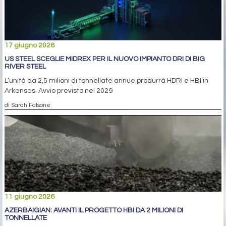
17 giugno 2026
US STEEL SCEGLIE MIDREX PER IL NUOVO IMPIANTO DRI DI BIG
RIVER STEEL
L’unità da 2,5 milioni di tonnellate annue produrrà HDRI e HBI in
Arkansas. Avvio previsto nel 2029
di Sarah Falsone
11 giugno 2026
AZERBAIGIAN: AVANTI IL PROGETTO HBI DA 2 MILIONI DI
TONNELLATE