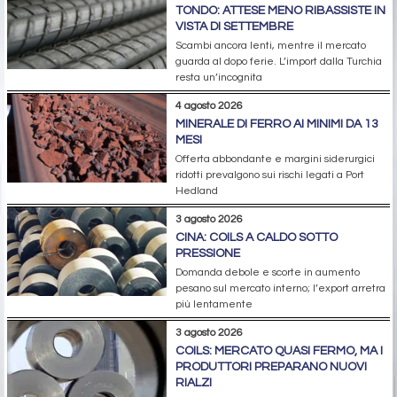
TONDO: ATTESE MENO RIBASSISTE IN
VISTA DI SETTEMBRE
Scambi ancora lenti, mentre il mercato
guarda al dopo ferie. L’import dalla Turchia
resta un’incognita
4 agosto 2026
MINERALE DI FERRO AI MINIMI DA 13
MESI
Offerta abbondante e margini siderurgici
ridotti prevalgono sui rischi legati a Port
Hedland
3 agosto 2026
CINA: COILS A CALDO SOTTO
PRESSIONE
Domanda debole e scorte in aumento
pesano sul mercato interno; l’export arretra
più lentamente
3 agosto 2026
COILS: MERCATO QUASI FERMO, MA I
PRODUTTORI PREPARANO NUOVI
RIALZI