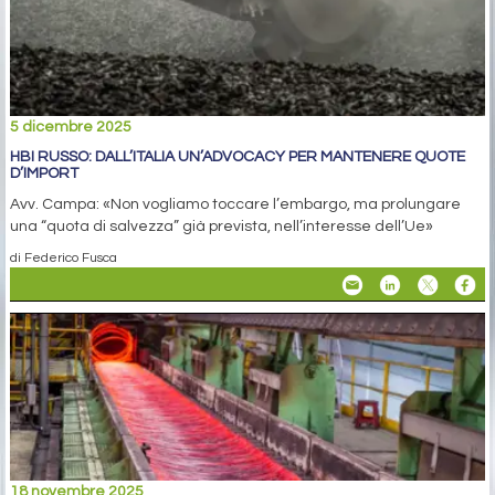
5 dicembre 2025
HBI RUSSO: DALL’ITALIA UN’ADVOCACY PER MANTENERE QUOTE
D’IMPORT
Avv. Campa: «Non vogliamo toccare l’embargo, ma prolungare
una “quota di salvezza” già prevista, nell’interesse dell’Ue»
di Federico Fusca
18 novembre 2025