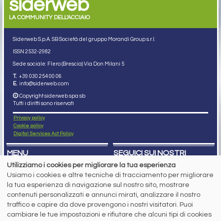
siderweb
LA COMMUNITY DELL'ACCIAIO
Siderweb S.p.A. SB Società del gruppo Morandi Group s.r.l.
ISSN 2532
-2982
Sede sociale: Flero (Brescia) Via Don Milani 5
T.
+39 030 254 00 06
E.
info@siderweb.com
Copyright siderweb spa sb
Tutti i diritti sono riservati
Privacy policy
Cookie policy
Digital Services Act Policy
MENU
SEGUICI SUI NOSTRI
SOCIAL NETWORK
Utilizziamo i cookies per migliorare la tua esperienza
NEWS
Usiamo i cookies e altre tecniche di tracciamento per migliorare
PREZZI ITALIA
MERCATI
la tua esperienza di navigazione sul nostro sito, mostrare
SERVIZI
contenuti personalizzati e annunci mirati, analizzare il nostro
EVENTI
traffico e capire da dove provengono i nostri visitatori. Puoi
ABBONAMENTI
cambiare le tue impostazioni e rifiutare che alcuni tipi di cookies
MADE IN STEEL