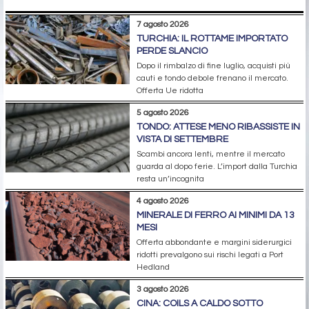
7 agosto 2026
TURCHIA: IL ROTTAME IMPORTATO
PERDE SLANCIO
Dopo il rimbalzo di fine luglio, acquisti più
cauti e tondo debole frenano il mercato.
Offerta Ue ridotta
5 agosto 2026
TONDO: ATTESE MENO RIBASSISTE IN
VISTA DI SETTEMBRE
Scambi ancora lenti, mentre il mercato
guarda al dopo ferie. L’import dalla Turchia
resta un’incognita
4 agosto 2026
MINERALE DI FERRO AI MINIMI DA 13
MESI
Offerta abbondante e margini siderurgici
ridotti prevalgono sui rischi legati a Port
Hedland
3 agosto 2026
CINA: COILS A CALDO SOTTO