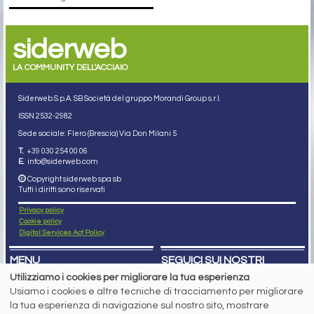
siderweb
LA COMMUNITY DELL'ACCIAIO
Siderweb S.p.A. SB Società del gruppo Morandi Group s.r.l.
ISSN 2532
-2982
Sede sociale: Flero (Brescia) Via Don Milani 5
T.
+39 030 254 00 06
E.
info@siderweb.com
Copyright siderweb spa sb
Tutti i diritti sono riservati
Privacy policy
Cookie policy
Digital Services Act Policy
MENU
SEGUICI SUI NOSTRI
SOCIAL NETWORK
Utilizziamo i cookies per migliorare la tua esperienza
NEWS
Usiamo i cookies e altre tecniche di tracciamento per migliorare
PREZZI ITALIA
MERCATI
la tua esperienza di navigazione sul nostro sito, mostrare
SERVIZI