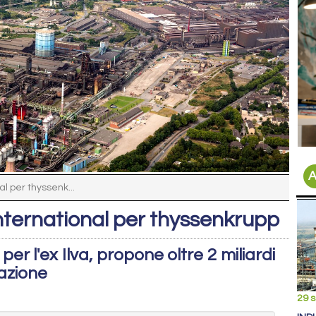
A
al per thyssenk...
International per thyssenkrupp
per l'ex Ilva, propone oltre 2 miliardi
zazione
29 