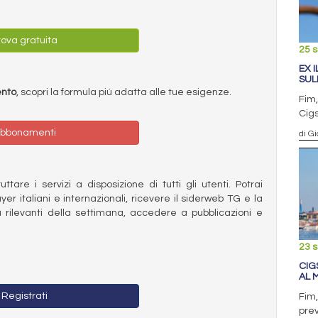
ova gratuita
25 
EX 
SUL
ento
, scopri la formula più adatta alle tue esigenze.
Fim,
Cigs
bbonamenti
di G
ttare i servizi a disposizione di tutti gli utenti. Potrai
ayer italiani e internazionali, ricevere il siderweb TG e la
 rilevanti della settimana, accedere a pubblicazioni e
23 
CIG
AL 
Registrati
Fim,
prev