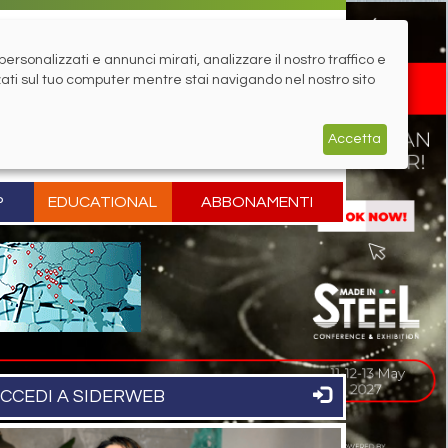
rsonalizzati e annunci mirati, analizzare il nostro traffico e
zati sul tuo computer mentre stai navigando nel nostro sito
Accetta
P
EDUCATIONAL
ABBONAMENTI
CCEDI A SIDERWEB