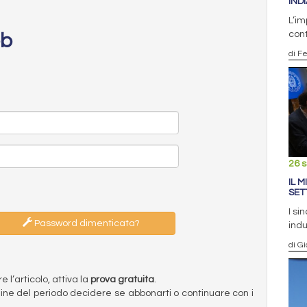
IND
L’im
cont
eb
di F
26 
IL 
SET
I si
Password dimenticata?
indu
di G
l’articolo, attiva la
prova gratuita
.
ermine del periodo decidere se abbonarti o continuare con i