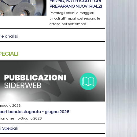
FERMO, MA I PRODUTTORI
PREPARANO NUOVI RIALZI
Portafogli ordini e maggiori
vincoli all’import sostengono le
attese per settembre
re analisi
PECIALI
maggio 2026
eport banda stagnata - giugno 2026
iornamento Giugno 2026
ri Speciali