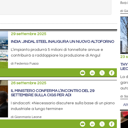
Ilva
di G
29 settembre 2025
INDIA: JINDAL STEEL INAUGURA UN NUOVO ALTOFORNO
L’impianto produrrà 5 milioni di tonnellate annue e
contribuirà a raddoppiare la produzione di Angul
23 
di Federico Fusca
THY
LIE
La d
gara
26 settembre 2025
aut
IL MINISTERO CONFERMA L’INCONTRO DEL 29
SETTEMBRE SULLA CIGS PER ADI
di S
I sindacati: «Necessario discutere sulla base di un piano
Al
industriale a lungo termine»
di Gianmario Leone