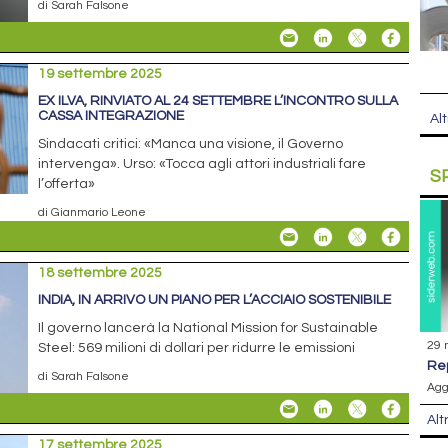
di Sarah Falsone
19 settembre 2025
EX ILVA, RINVIATO AL 24 SETTEMBRE L’INCONTRO SULLA
CASSA INTEGRAZIONE
Alt
Sindacati critici: «Manca una visione, il Governo
intervenga». Urso: «Tocca agli attori industriali fare
S
l’offerta»
di Gianmario Leone
18 settembre 2025
INDIA, IN ARRIVO UN PIANO PER L’ACCIAIO SOSTENIBILE
Il governo lancerà la National Mission for Sustainable
29 
Steel: 569 milioni di dollari per ridurre le emissioni
r
di Sarah Falsone
Agg
Alt
17 settembre 2025