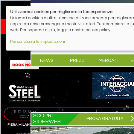
Utilizziamo i cookies per migliorare la tua esperienza
Usiamo i cookies e altre tecniche di tracciamento per migliorare 
capire da dove provengono i nostri visitatori. Puoi cambiare le 
web. Per saperne di più, leggi la nostra cookie policy.
Personalizza le impostazioni
NEWS
PREZZI
MERCATI
B
SCOPRI
PROVA GRATUITA
SIDERWEB