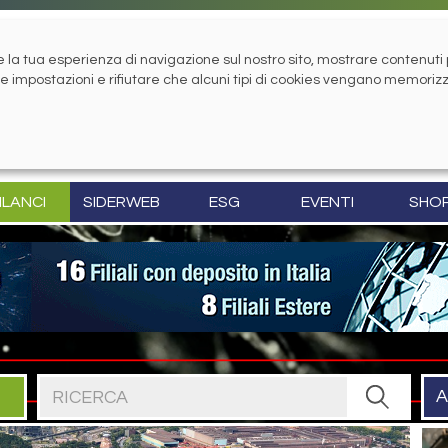
la tua esperienza di navigazione sul nostro sito, mostrare contenuti pe
tue impostazioni e rifiutare che alcuni tipi di cookies vengano memoriz
ILANCI
SIDERWEB
ESG
EVENTI
SHO
Cerca nel sito
A