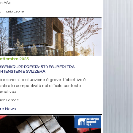
 in AS»
ianmario Leone
settembre 2025
SSENKRUPP PRESTA: 570 ESUBERI TRA
CHTENSTEIN E SVIZZERA
irezione: «La situazione è grave. L’obiettivo è
ntire la competitività nel difficile contesto
omotive»
arah Falsone
tre News