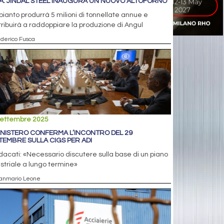
IA: JINDAL STEEL INAUGURA UN NUOVO ALTOFORNO
pianto produrrà 5 milioni di tonnellate annue e
ribuirà a raddoppiare la produzione di Angul
ederico Fusca
settembre 2025
MINISTERO CONFERMA L’INCONTRO DEL 29
TEMBRE SULLA CIGS PER ADI
ndacati: «Necessario discutere sulla base di un piano
striale a lungo termine»
ianmario Leone