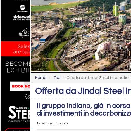
Home
Top
Offerta da Jindal Steel Internation
Offerta da Jindal Steel 
Il gruppo indiano, già in corsa 
di investimenti in decarboniz
17 settembre 2025