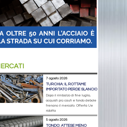
ERCATI
7 agosto 2026
TURCHIA: IL ROTTAME
IMPORTATO PERDE SLANCIO
Dopo il rimbalzo di fine luglio,
acquisti più cauti e tondo debole
frenano il mercato. Offerta Ue
ridotta
5 agosto 2026
TONDO: ATTESE MENO