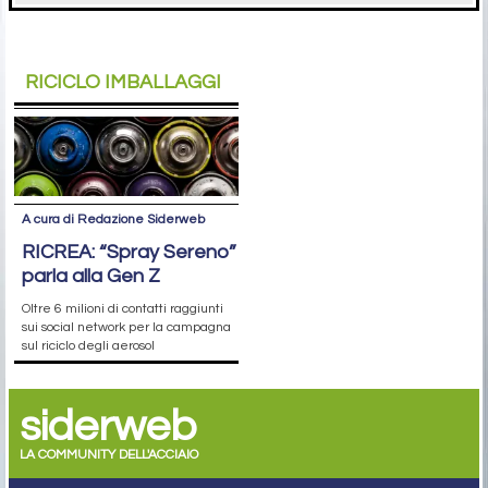
RICICLO IMBALLAGGI
A cura di Redazione Siderweb
RICREA: “Spray Sereno”
parla alla Gen Z
Oltre 6 milioni di contatti raggiunti
sui social network per la campagna
sul riciclo degli aerosol
siderweb
LA COMMUNITY DELL'ACCIAIO