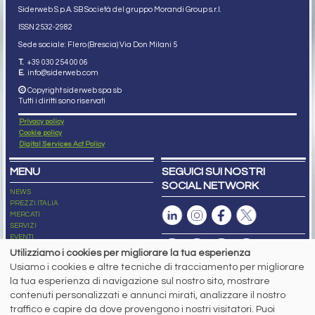
Siderweb S.p.A. SB Società del gruppo Morandi Group s.r.l.
ISSN 2532
-2982
Sede sociale: Flero (Brescia) Via Don Milani 5
T.
+39 030 254 00 06
E.
info@siderweb.com
Copyright siderweb spa sb
Tutti i diritti sono riservati
Privacy policy
Cookie policy
Digital Services Act Policy
MENU
SEGUICI SUI NOSTRI
SOCIAL NETWORK
NEWS
PREZZI ITALIA
MERCATI
SERVIZI
EVENTI
ABBONAMENTI
Utilizziamo i cookies per migliorare la tua esperienza
MADE IN STEEL
Usiamo i cookies e altre tecniche di tracciamento per migliorare
NEWSLETTER
la tua esperienza di navigazione sul nostro sito, mostrare
Capitale Sociale: 190.000€ interamente versato
contenuti personalizzati e annunci mirati, analizzare il nostro
Registro delle Imprese di Brescia
traffico e capire da dove provengono i nostri visitatori. Puoi
Codice Fiscale e Partita I.V.A.:
IT03562320170