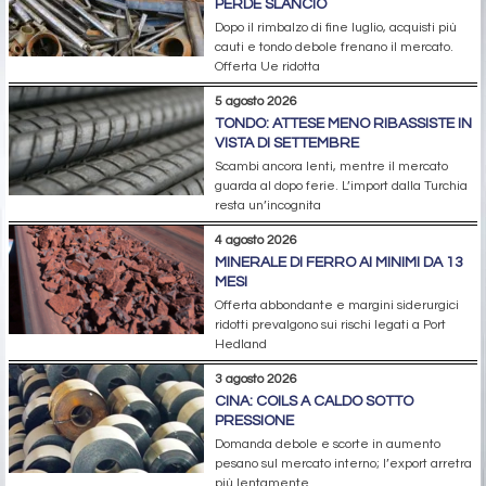
PERDE SLANCIO
Dopo il rimbalzo di fine luglio, acquisti più
cauti e tondo debole frenano il mercato.
Offerta Ue ridotta
5 agosto 2026
TONDO: ATTESE MENO RIBASSISTE IN
VISTA DI SETTEMBRE
Scambi ancora lenti, mentre il mercato
guarda al dopo ferie. L’import dalla Turchia
resta un’incognita
4 agosto 2026
MINERALE DI FERRO AI MINIMI DA 13
MESI
Offerta abbondante e margini siderurgici
ridotti prevalgono sui rischi legati a Port
Hedland
3 agosto 2026
CINA: COILS A CALDO SOTTO
PRESSIONE
Domanda debole e scorte in aumento
pesano sul mercato interno; l’export arretra
più lentamente