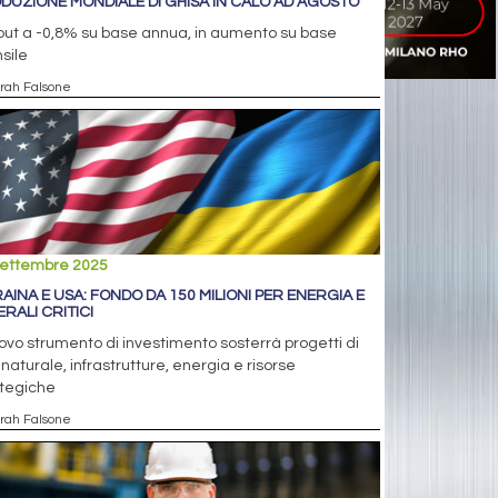
DUZIONE MONDIALE DI GHISA IN CALO AD AGOSTO
put a -0,8% su base annua, in aumento su base
sile
arah Falsone
settembre 2025
AINA E USA: FONDO DA 150 MILIONI PER ENERGIA E
ERALI CRITICI
uovo strumento di investimento sosterrà progetti di
naturale, infrastrutture, energia e risorse
ategiche
arah Falsone