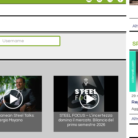
Alt
S
29 
r
Agg
anean Steel Talks:
STEEL FOCUS – L’incertezza
Alt
ergio Moyano
domina il mercato. Bilancio del
primo semestre 2026