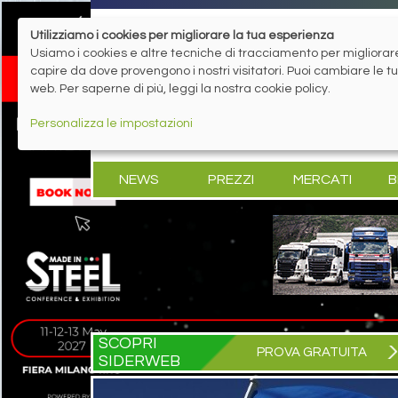
Utilizziamo i cookies per migliorare la tua esperienza
Usiamo i cookies e altre tecniche di tracciamento per migliorare 
capire da dove provengono i nostri visitatori. Puoi cambiare le 
web. Per saperne di più, leggi la nostra cookie policy.
Personalizza le impostazioni
NEWS
PREZZI
MERCATI
B
SCOPRI
PROVA GRATUITA
SIDERWEB