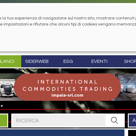
la tua esperienza di navigazione sul nostro sito, mostrare contenuti pe
tue impostazioni e rifiutare che alcuni tipi di cookies vengano memoriz
ILANCI
SIDERWEB
ESG
EVENTI
SHO
Cerca nel sito
A