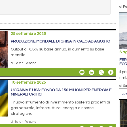
di F
25 settembre 2025
PRODUZIONE MONDIALE DI GHISA IN CALO AD AGOSTO
Output a -0,8% su base annua, in aumento su base
6 a
mensile
FER
di Sarah Falsone
FOR
Il p
rimb
18 settembre 2025
di S
UCRAINA E USA: FONDO DA 150 MILIONI PER ENERGIA E
Al
MINERALI CRITICI
Il nuovo strumento di investimento sosterrà progetti di
gas naturale, infrastrutture, energia e risorse
strategiche
di Sarah Falsone