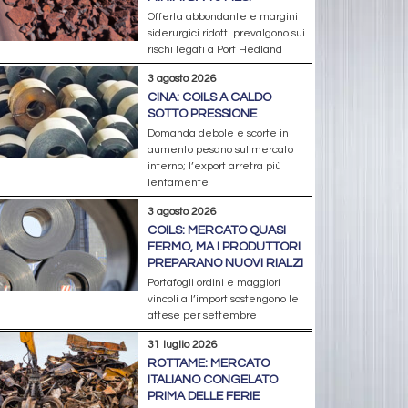
Offerta abbondante e margini
siderurgici ridotti prevalgono sui
rischi legati a Port Hedland
3 agosto 2026
CINA: COILS A CALDO
SOTTO PRESSIONE
Domanda debole e scorte in
aumento pesano sul mercato
interno; l’export arretra più
lentamente
3 agosto 2026
COILS: MERCATO QUASI
FERMO, MA I PRODUTTORI
PREPARANO NUOVI RIALZI
Portafogli ordini e maggiori
vincoli all’import sostengono le
attese per settembre
31 luglio 2026
ROTTAME: MERCATO
ITALIANO CONGELATO
PRIMA DELLE FERIE