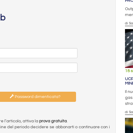
PRO
Out
men
eb
di S
18 
UCR
MIN
Il n
Password dimenticata?
gas 
str
di S
l’articolo, attiva la
prova gratuita
.
ermine del periodo decidere se abbonarti o continuare con i