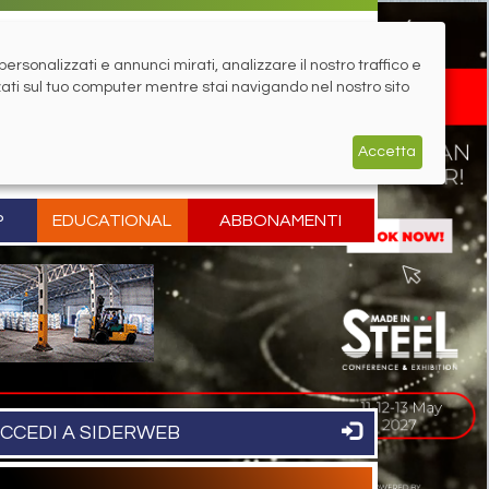
rsonalizzati e annunci mirati, analizzare il nostro traffico e
zati sul tuo computer mentre stai navigando nel nostro sito
Accetta
P
EDUCATIONAL
ABBONAMENTI
CCEDI A SIDERWEB