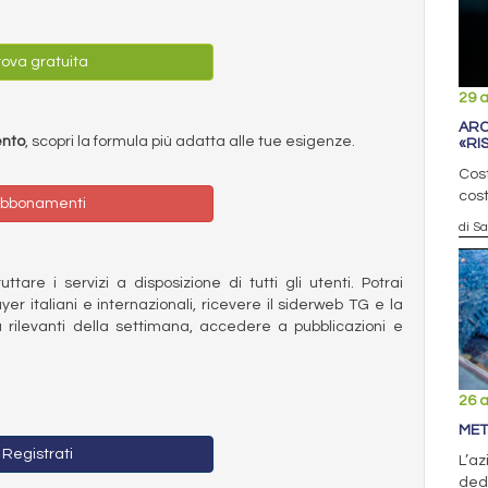
ova gratuita
29 
ARC
ento
, scopri la formula più adatta alle tue esigenze.
«RI
Cost
cost
bbonamenti
di S
ttare i servizi a disposizione di tutti gli utenti. Potrai
ayer italiani e internazionali, ricevere il siderweb TG e la
 rilevanti della settimana, accedere a pubblicazioni e
26 
MET
Registrati
L’az
dedi