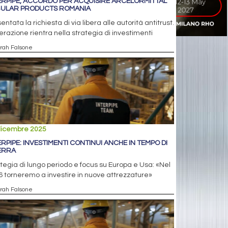
ERPIPE, ACCORDO PER ACQUISIRE ARCELORMITTAL
ULAR PRODUCTS ROMANIA
entata la richiesta di via libera alle autorità antitrust.
erazione rientra nella strategia di investimenti
arah Falsone
dicembre 2025
ERPIPE: INVESTIMENTI CONTINUI ANCHE IN TEMPO DI
ERRA
tegia di lungo periodo e focus su Europa e Usa: «Nel
 torneremo a investire in nuove attrezzature»
arah Falsone