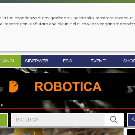
la tua esperienza di navigazione sul nostro sito, mostrare contenuti pe
tue impostazioni e rifiutare che alcuni tipi di cookies vengano memoriz
ILANCI
SIDERWEB
ESG
EVENTI
SHO
Cerca nel sito
A