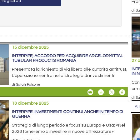
Registrati
Fran
di S
15 dicembre 2025
INTERPIPE, ACCORDO PER ACQUISIRE ARCELORMITTAL
TUBULAR PRODUCTS ROMANIA
27 
INT
Presentata la richiesta di via libera alle autorità antitrust.
IN 
L’operazione rientra nella strategia di investimenti
Cons
di Sarah Falsone
orme
di S
10 dicembre 2025
Al
INTERPIPE: INVESTIMENTI CONTINUI ANCHE IN TEMPO DI
GUERRA
Strategia di lungo periodo e focus su Europa e Usa: «Nel
2026 torneremo a investire in nuove attrezzature»