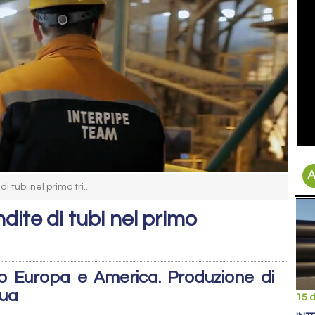
A
 tubi nel primo tri...
dite di tubi nel primo
so Europa e America. Produzione di
nua
15 