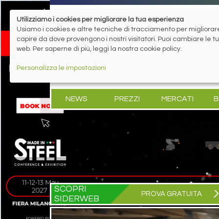
Utilizziamo i cookies per migliorare la tua esperienza
Usiamo i cookies e altre tecniche di tracciamento per migliorare 
capire da dove provengono i nostri visitatori. Puoi cambiare le 
web. Per saperne di più, leggi la nostra cookie policy.
Personalizza le impostazioni
NEWS
PREZZI
MERCATI
B
SCOPRI
PROVA GRATUITA
SIDERWEB