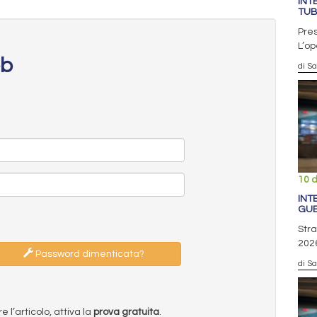
INT
TUB
Pres
L’op
eb
di S
10 
INT
GU
Stra
2026
Password dimenticata?
di S
l’articolo, attiva la
prova gratuita
.