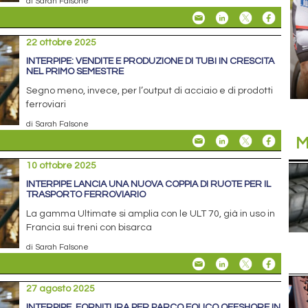
di Sarah Falsone
22 ottobre 2025
INTERPIPE: VENDITE E PRODUZIONE DI TUBI IN CRESCITA
NEL PRIMO SEMESTRE
Segno meno, invece, per l’output di acciaio e di prodotti
ferroviari
di Sarah Falsone
M
10 ottobre 2025
INTERPIPE LANCIA UNA NUOVA COPPIA DI RUOTE PER IL
TRASPORTO FERROVIARIO
La gamma Ultimate si amplia con le ULT 70, già in uso in
Francia sui treni con bisarca
di Sarah Falsone
27 agosto 2025
INTERPIPE, FORNITURA PER PARCO EOLICO OFFSHORE IN