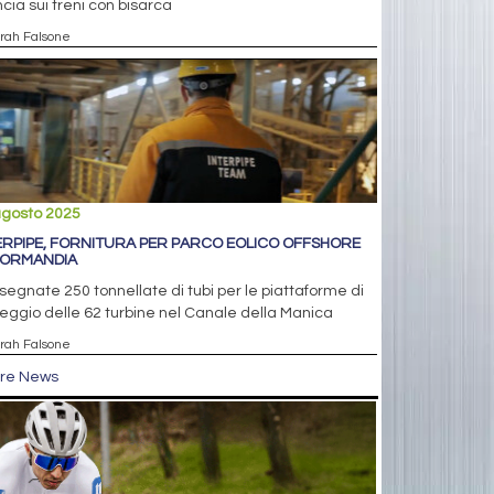
cia sui treni con bisarca
arah Falsone
agosto 2025
ERPIPE, FORNITURA PER PARCO EOLICO OFFSHORE
NORMANDIA
egnate 250 tonnellate di tubi per le piattaforme di
ggio delle 62 turbine nel Canale della Manica
arah Falsone
tre News