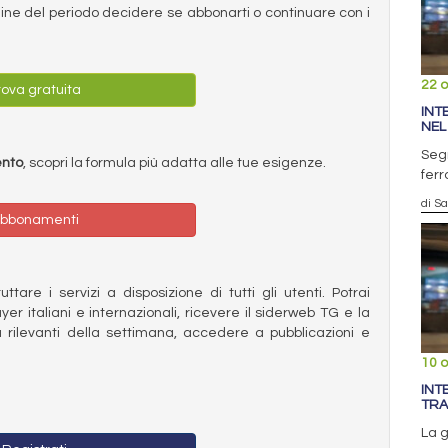
ermine del periodo decidere se abbonarti o continuare con i
22 o
ova gratuita
INT
NEL
Segn
ento
, scopri la formula più adatta alle tue esigenze.
ferr
di S
bbonamenti
ttare i servizi a disposizione di tutti gli utenti. Potrai
ayer italiani e internazionali, ricevere il siderweb TG e la
 rilevanti della settimana, accedere a pubblicazioni e
10 o
INT
TRA
La g