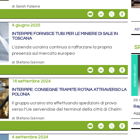
di Sarah Falsone
4 giugno 2025
Alt
INTERPIPE FORNISCE TUBI PER LE MINIERE DI SALE IN
TOSCANA
S
L'azienda ucraina continua a rafforzare la propria
presenza sul mercato europeo
di Stefano Gennari
16 settembre 2024
INTERPIPE: CONSEGNE TRAMITE ROTAIA ATTRAVERSO LA
POLONIA
29 
Il gruppo ucraino sta effettuando spedizioni di prova
r
verso l'Ue servendosi del terminal della città di Chelm
Agg
di Stefano Gennari
Alt
4 settembre 2024