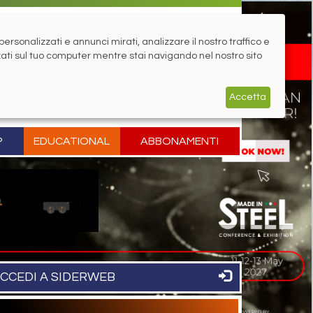
rsonalizzati e annunci mirati, analizzare il nostro traffico e
zati sul tuo computer mentre stai navigando nel nostro sito
Accetta
P
EDUCATIONAL
ABBONAMENTI
CCEDI A SIDERWEB