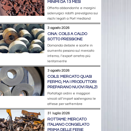
MINIMI DA 13 MESI
Offerta abbondante e margini
siderurgici ridotti prevalgono sui
rischi legati a Port Hedland
3 agosto 2026
CINA: COILS A CALDO
SOTTO PRESSIONE
Domanda debole e scorte in
aumento pesano sul mercato
interno; l’export arretra più
lentamente
3 agosto 2026
COILS: MERCATO QUASI
FERMO, MA I PRODUTTORI
PREPARANO NUOVI RIALZI
Portafogli ordini e maggiori
vincoli all’import sostengono le
attese per settembre
31 luglio 2026
ROTTAME: MERCATO
ITALIANO CONGELATO
PRIMA DELLE FERIE