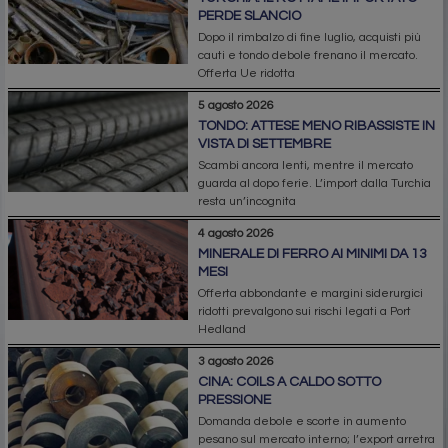
PERDE SLANCIO
Dopo il rimbalzo di fine luglio, acquisti più
cauti e tondo debole frenano il mercato.
Offerta Ue ridotta
5 agosto 2026
TONDO: ATTESE MENO RIBASSISTE IN
VISTA DI SETTEMBRE
Scambi ancora lenti, mentre il mercato
guarda al dopo ferie. L’import dalla Turchia
resta un’incognita
4 agosto 2026
MINERALE DI FERRO AI MINIMI DA 13
MESI
Offerta abbondante e margini siderurgici
ridotti prevalgono sui rischi legati a Port
Hedland
3 agosto 2026
CINA: COILS A CALDO SOTTO
PRESSIONE
Domanda debole e scorte in aumento
pesano sul mercato interno; l’export arretra