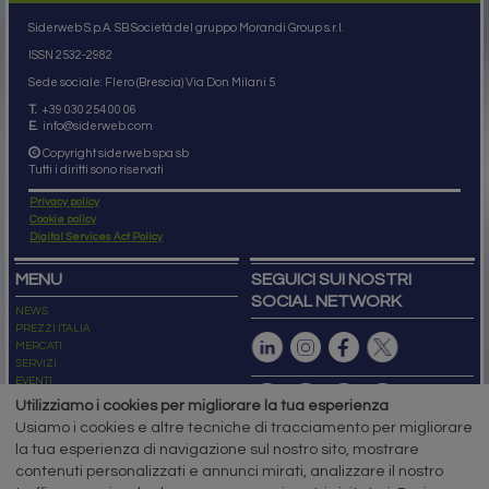
Siderweb S.p.A. SB Società del gruppo Morandi Group s.r.l.
ISSN 2532
-2982
Sede sociale: Flero (Brescia) Via Don Milani 5
T.
+39 030 254 00 06
E.
info@siderweb.com
Copyright siderweb spa sb
Tutti i diritti sono riservati
Privacy policy
Cookie policy
Digital Services Act Policy
MENU
SEGUICI SUI NOSTRI
SOCIAL NETWORK
NEWS
PREZZI ITALIA
MERCATI
SERVIZI
EVENTI
ABBONAMENTI
Utilizziamo i cookies per migliorare la tua esperienza
MADE IN STEEL
Usiamo i cookies e altre tecniche di tracciamento per migliorare
NEWSLETTER
la tua esperienza di navigazione sul nostro sito, mostrare
Capitale Sociale: 190.000€ interamente versato
contenuti personalizzati e annunci mirati, analizzare il nostro
Registro delle Imprese di Brescia