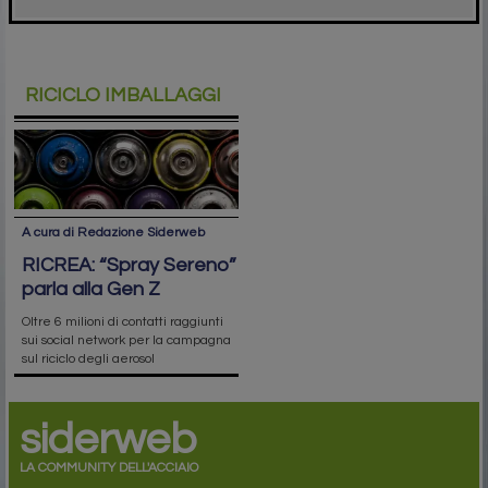
RICICLO IMBALLAGGI
A cura di Redazione Siderweb
RICREA: “Spray Sereno”
parla alla Gen Z
Oltre 6 milioni di contatti raggiunti
sui social network per la campagna
sul riciclo degli aerosol
siderweb
LA COMMUNITY DELL'ACCIAIO