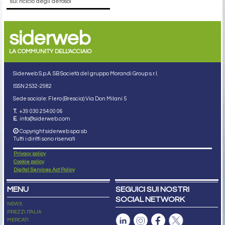
sul riciclo degli aerosol
siderweb
LA COMMUNITY DELL'ACCIAIO
Siderweb S.p.A. SB Società del gruppo Morandi Group s.r.l.
ISSN 2532
-2982
Sede sociale: Flero (Brescia) Via Don Milani 5
T.
+39 030 254 00 06
E.
info@siderweb.com
Copyright siderweb spa sb
Tutti i diritti sono riservati
Privacy policy
Cookie policy
Digital Services Act Policy
MENU
SEGUICI SUI NOSTRI
SOCIAL NETWORK
NEWS
PREZZI ITALIA
MERCATI