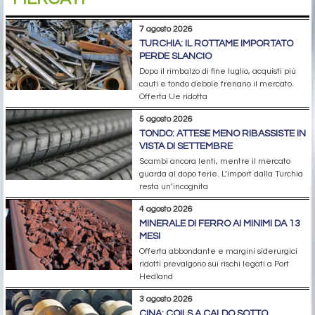
7 agosto 2026
TURCHIA: IL ROTTAME IMPORTATO
PERDE SLANCIO
Dopo il rimbalzo di fine luglio, acquisti più
cauti e tondo debole frenano il mercato.
Offerta Ue ridotta
5 agosto 2026
TONDO: ATTESE MENO RIBASSISTE IN
VISTA DI SETTEMBRE
Scambi ancora lenti, mentre il mercato
guarda al dopo ferie. L’import dalla Turchia
resta un’incognita
4 agosto 2026
MINERALE DI FERRO AI MINIMI DA 13
MESI
Offerta abbondante e margini siderurgici
ridotti prevalgono sui rischi legati a Port
Hedland
3 agosto 2026
CINA: COILS A CALDO SOTTO