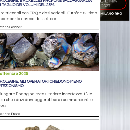
ROLEGHE, BRUXELLES PROPONE SALVAGUARDIA
 TAGLIO DEI VOLUMI DEL 25%
re triennali con TRQ e dazi variabili. Eurofer: «Ultima
ce» per la ripresa del settore
tefano Gennari
settembre 2025
ROLEGHE, GLI OPERATORI CHIEDONO MENO
TEZIONISMO
lungare l’indagine crea ulteriore incertezza. L’Ue
ia che i dazi danneggerebbero i commercianti e i
der»
ederico Fusca