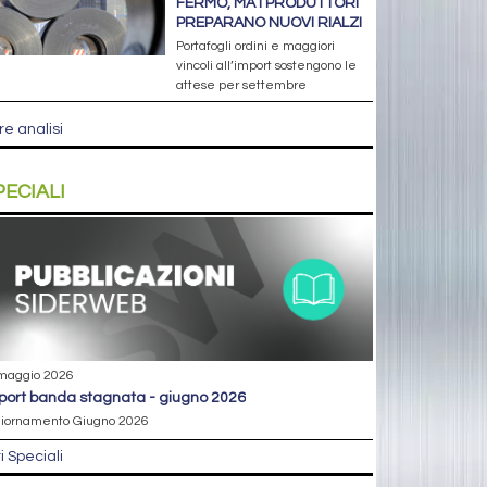
FERMO, MA I PRODUTTORI
PREPARANO NUOVI RIALZI
Portafogli ordini e maggiori
vincoli all’import sostengono le
attese per settembre
re analisi
PECIALI
maggio 2026
eport banda stagnata - giugno 2026
iornamento Giugno 2026
ri Speciali