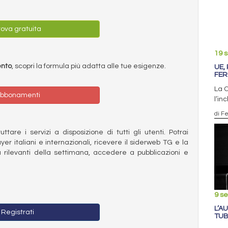
ova gratuita
19 
ento
, scopri la formula più adatta alle tue esigenze.
UE,
FER
La 
bbonamenti
l’in
di F
ttare i servizi a disposizione di tutti gli utenti. Potrai
ayer italiani e internazionali, ricevere il siderweb TG e la
 rilevanti della settimana, accedere a pubblicazioni e
9 s
L’A
Registrati
TUB