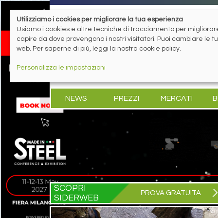
Utilizziamo i cookies per migliorare la tua esperienza
Usiamo i cookies e altre tecniche di tracciamento per migliorare 
capire da dove provengono i nostri visitatori. Puoi cambiare le 
web. Per saperne di più, leggi la nostra cookie policy.
Personalizza le impostazioni
NEWS
PREZZI
MERCATI
B
SCOPRI
PROVA GRATUITA
SIDERWEB