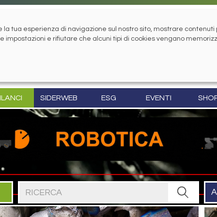
la tua esperienza di navigazione sul nostro sito, mostrare contenuti pe
tue impostazioni e rifiutare che alcuni tipi di cookies vengano memoriz
ILANCI
SIDERWEB
ESG
EVENTI
SHO
Cerca nel sito
A