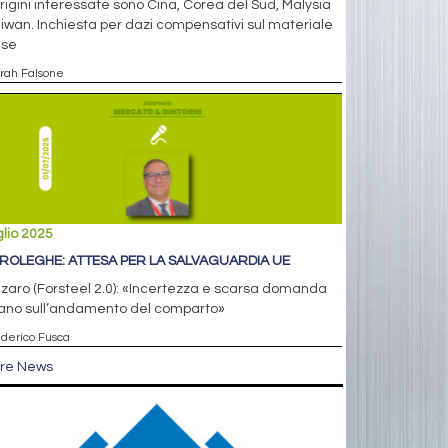
rigini interessate sono Cina, Corea del Sud, Malysia
iwan. Inchiesta per dazi compensativi sul materiale
ese
arah Falsone
glio 2025
ROLEGHE: ATTESA PER LA SALVAGUARDIA UE
aro (Forsteel 2.0): «Incertezza e scarsa domanda
ano sull’andamento del comparto»
ederico Fusca
tre News