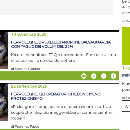
Le o
e Ta
cin
di S
16 novembre 2025
FERROLEGHE, BRUXELLES PROPONE SALVAGUARDIA
CON TAGLIO DEI VOLUMI DEL 25%
Misure triennali con TRQ e dazi variabili. Eurofer: «Ultima
chance» per la ripresa del settore
1 lu
di Stefano Gennari
FER
Manz
22 settembre 2025
pes
FERROLEGHE, GLI OPERATORI CHIEDONO MENO
di F
PROTEZIONISMO
Al
«Prolungare l’indagine crea ulteriore incertezza. L’Ue
sappia che i dazi danneggerebbero i commercianti e i
trader»
di Federico Fusca