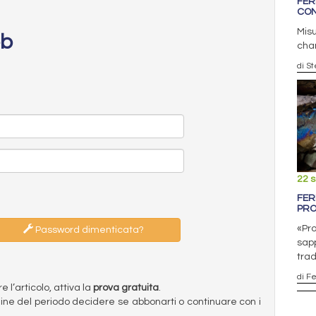
FER
CON
Misu
eb
chan
di S
22 
FER
PRO
«Pro
Password dimenticata?
sapp
tra
di F
l’articolo, attiva la
prova gratuita
.
ermine del periodo decidere se abbonarti o continuare con i