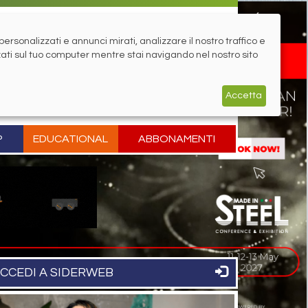
rsonalizzati e annunci mirati, analizzare il nostro traffico e
zati sul tuo computer mentre stai navigando nel nostro sito
Accetta
P
EDUCATIONAL
ABBONAMENTI
CCEDI A SIDERWEB