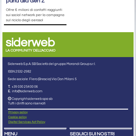
parla alla Gen Z
Oltre 6 milioni di contatti raggiunti
sui social network per la campagna
sul riciclo degli aerosol
siderweb
LA COMMUNITY DELL'ACCIAIO
Siderweb S.p.A. SB Società del gruppo Morandi Group s.r.l.
ISSN 2532
-2982
Sede sociale: Flero (Brescia) Via Don Milani 5
T.
+39 030 254 00 06
E.
info@siderweb.com
Copyright siderweb spa sb
Tutti i diritti sono riservati
Privacy policy
Cookie policy
Digital Services Act Policy
MENU
SEGUICI SUI NOSTRI