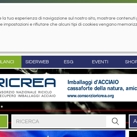
la tua esperienza di navigazione sul nostro sito, mostrare contenuti pe
tue impostazioni e rifiutare che alcuni tipi di cookies vengano memoriz
ILANCI
SIDERWEB
ESG
EVENTI
SHO
Cerca nel sito
A