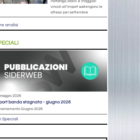
Portafogli ordini e maggiori
vincoli all’import sostengono le
attese per settembre
re analisi
PECIALI
maggio 2026
eport banda stagnata - giugno 2026
iornamento Giugno 2026
ri Speciali