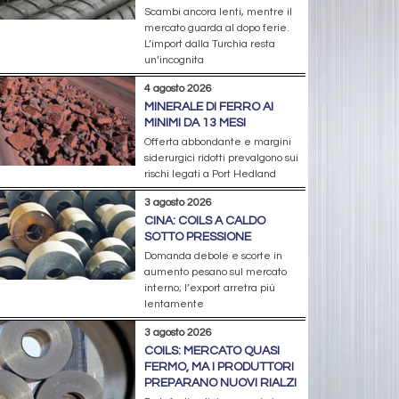
Scambi ancora lenti, mentre il
mercato guarda al dopo ferie.
L’import dalla Turchia resta
un’incognita
4 agosto 2026
MINERALE DI FERRO AI
MINIMI DA 13 MESI
Offerta abbondante e margini
siderurgici ridotti prevalgono sui
rischi legati a Port Hedland
3 agosto 2026
CINA: COILS A CALDO
SOTTO PRESSIONE
Domanda debole e scorte in
aumento pesano sul mercato
interno; l’export arretra più
lentamente
3 agosto 2026
COILS: MERCATO QUASI
FERMO, MA I PRODUTTORI
PREPARANO NUOVI RIALZI