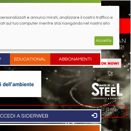
rsonalizzati e annunci mirati, analizzare il nostro traffico e
zati sul tuo computer mentre stai navigando nel nostro sito
Accetta
P
EDUCATIONAL
ABBONAMENTI
CCEDI A SIDERWEB