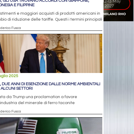
I, GLI USA TROVANO ACCORDI CON GIAPPONE,
NESIA E FILIPPINE
stimenti e maggiori acquisti di prodotti americani in
io di riduzione delle tariffe. Questi i termini principali
ederico Fusca
uglio 2025
, DUE ANNI DI ESENZIONE DALLE NORME AMBIENTALI
 ALCUNI SETTORI
ata da Trump una proclamation a favore
’industria del minerale di ferro taconite
ederico Fusca