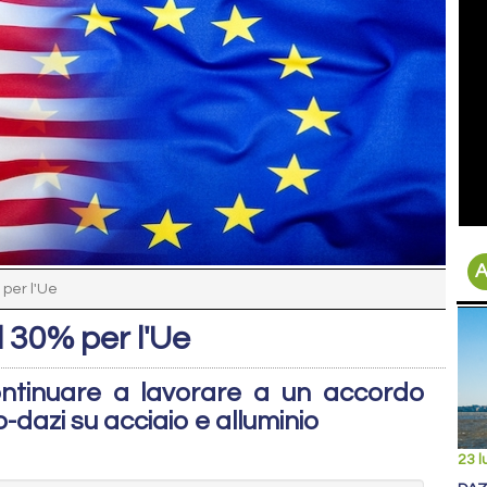
A
per l'Ue
 30% per l'Ue
ontinuare a lavorare a un accordo
o-dazi su acciaio e alluminio
23 l