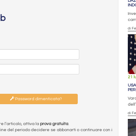
DAZ
INDO
Inve
eb
camb
di F
21 l
USA
PER
Var
Password dimenticata?
dell
di F
l’articolo, attiva la
prova gratuita
.
ermine del periodo decidere se abbonarti o continuare con i