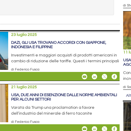
di S
23 luglio 2025
DAZI, GLI USA TROVANO ACCORDI CON GIAPPONE,
INDONESIA E FILIPPINE
11 l
Investimenti e maggiori acquisti di prodotti americani in
USA
cambio di riduzione delle tariffe. Questi i termini principali
AG
di Federico Fusca
Con 
inc
21 luglio 2025
di S
USA, DUE ANNI DI ESENZIONE DALLE NORME AMBIENTALI
Al
PER ALCUNI SETTORI
Varata da Trump una proclamation a favore
dell’industria del minerale di ferro taconite
di Federico Fusca