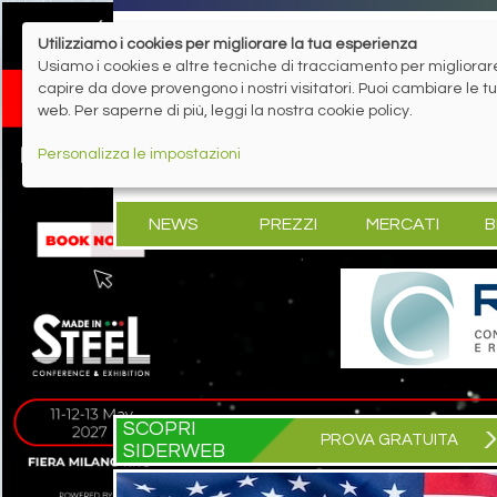
Utilizziamo i cookies per migliorare la tua esperienza
Usiamo i cookies e altre tecniche di tracciamento per migliorare 
capire da dove provengono i nostri visitatori. Puoi cambiare le 
web. Per saperne di più, leggi la nostra cookie policy.
Personalizza le impostazioni
NEWS
PREZZI
MERCATI
B
SCOPRI
PROVA GRATUITA
SIDERWEB