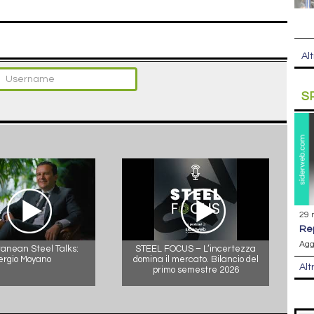
Alt
S
29 
r
Agg
anean Steel Talks:
STEEL FOCUS – L’incertezza
ergio Moyano
domina il mercato. Bilancio del
Alt
primo semestre 2026