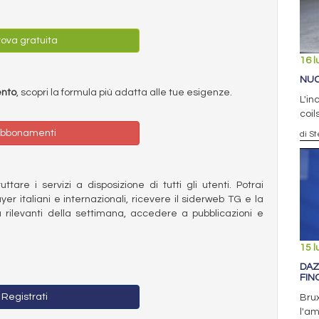
ova gratuita
16 l
NUC
ento
, scopri la formula più adatta alle tue esigenze.
L'in
coil
bbonamenti
di S
ttare i servizi a disposizione di tutti gli utenti. Potrai
ayer italiani e internazionali, ricevere il siderweb TG e la
 rilevanti della settimana, accedere a pubblicazioni e
15 l
DAZ
FIN
Registrati
Bru
l'am