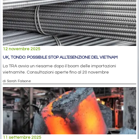
12 novembre 2025
UK, TONDO: POSSIBILE STOP ALL’ESENZIONE DEL VIETNAM
La TRA avvia un riesame dopo il boom delle importazioni
vietnamite. Consultazioni aperte fino al 20 novembre
di Sarah Falsone
11 settembre 2025