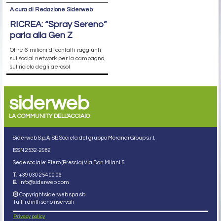
A cura di Redazione Siderweb
RICREA: “Spray Sereno”
parla alla Gen Z
Oltre 6 milioni di contatti raggiunti
sui social network per la campagna
sul riciclo degli aerosol
siderweb
LA COMMUNITY DELL'ACCIAIO
Siderweb S.p.A. SB Società del gruppo Morandi Group s.r.l.
ISSN 2532
-2982
Sede sociale: Flero (Brescia) Via Don Milani 5
T.
+39 030 254 00 06
E.
info@siderweb.com
Copyright siderweb spa sb
Tutti i diritti sono riservati
Privacy policy