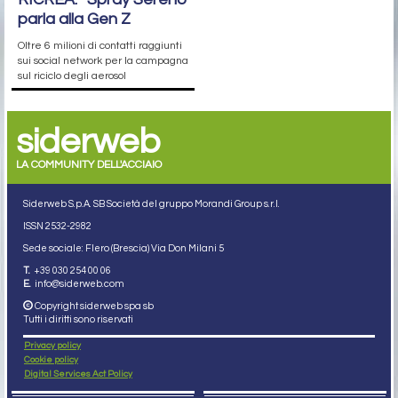
parla alla Gen Z
Oltre 6 milioni di contatti raggiunti
sui social network per la campagna
sul riciclo degli aerosol
siderweb
LA COMMUNITY DELL'ACCIAIO
Siderweb S.p.A. SB Società del gruppo Morandi Group s.r.l.
ISSN 2532
-2982
Sede sociale: Flero (Brescia) Via Don Milani 5
T.
+39 030 254 00 06
E.
info@siderweb.com
Copyright siderweb spa sb
Tutti i diritti sono riservati
Privacy policy
Cookie policy
Digital Services Act Policy