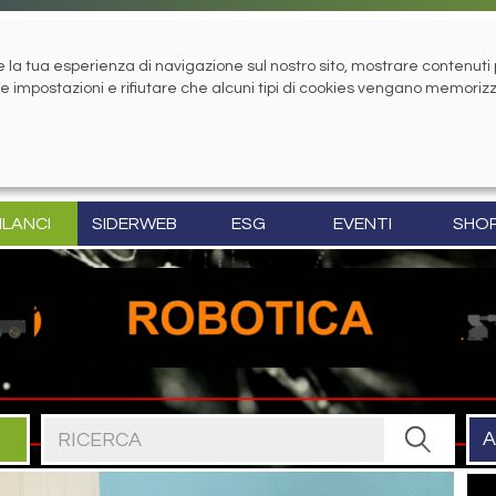
la tua esperienza di navigazione sul nostro sito, mostrare contenuti pe
tue impostazioni e rifiutare che alcuni tipi di cookies vengano memoriz
ILANCI
SIDERWEB
ESG
EVENTI
SHO
Cerca nel sito
A