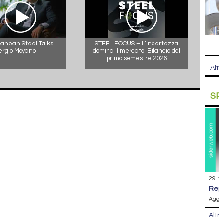
anean Steel Talks:
STEEL FOCUS – L’incertezza
ergio Moyano
domina il mercato. Bilancio del
primo semestre 2026
Alt
S
29 
r
Agg
Alt