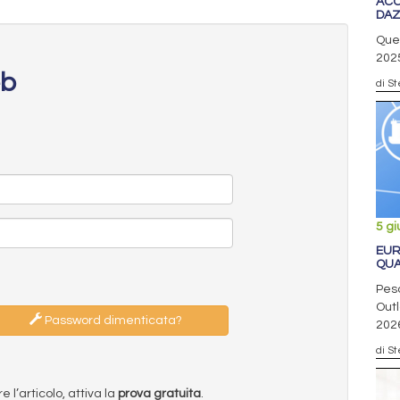
ACC
DAZ
Ques
2025
eb
di S
5 g
EUR
QUA
Pesa
Outl
Password dimenticata?
202
di S
l’articolo, attiva la
prova gratuita
.