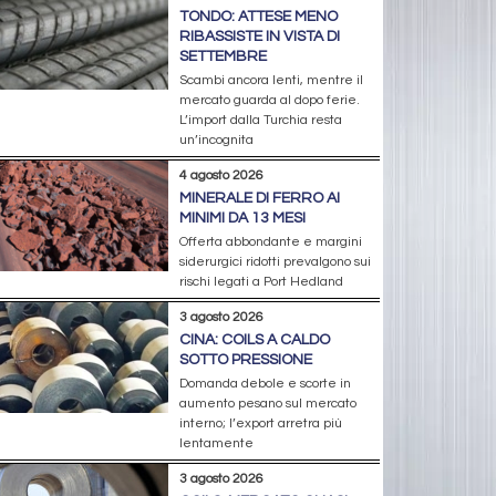
TONDO: ATTESE MENO
RIBASSISTE IN VISTA DI
SETTEMBRE
Scambi ancora lenti, mentre il
mercato guarda al dopo ferie.
L’import dalla Turchia resta
un’incognita
4 agosto 2026
MINERALE DI FERRO AI
MINIMI DA 13 MESI
Offerta abbondante e margini
siderurgici ridotti prevalgono sui
rischi legati a Port Hedland
3 agosto 2026
CINA: COILS A CALDO
SOTTO PRESSIONE
Domanda debole e scorte in
aumento pesano sul mercato
interno; l’export arretra più
lentamente
3 agosto 2026