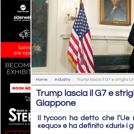
Home
Industry
Trump lascia il G7 e striglia U
Trump lascia il G7 e stri
Giappone
Il tycoon ha detto che l’Ue
«equo» e ha definito «duri» i 