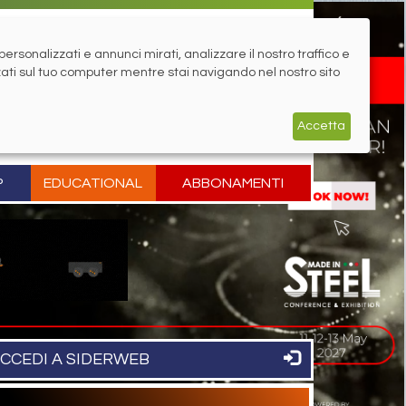
rsonalizzati e annunci mirati, analizzare il nostro traffico e
zati sul tuo computer mentre stai navigando nel nostro sito
Accetta
P
EDUCATIONAL
ABBONAMENTI
CCEDI A SIDERWEB