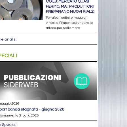
COILS: MERCATO QUASI
FERMO, MA I PRODUTTORI
PREPARANO NUOVI RIALZI
Portafogli ordini e maggiori
vincoli all’import sostengono le
attese per settembre
re analisi
PECIALI
maggio 2026
eport banda stagnata - giugno 2026
iornamento Giugno 2026
ri Speciali