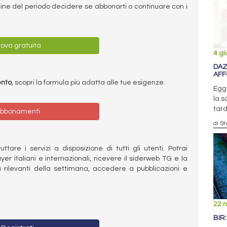
ermine del periodo decidere se abbonarti o continuare con i
ova gratuita
4 g
DAZ
AFF
ento
, scopri la formula più adatta alle tue esigenze.
Egg
la s
tard
bbonamenti
di S
ttare i servizi a disposizione di tutti gli utenti. Potrai
ayer italiani e internazionali, ricevere il siderweb TG e la
 rilevanti della settimana, accedere a pubblicazioni e
22 
BIR