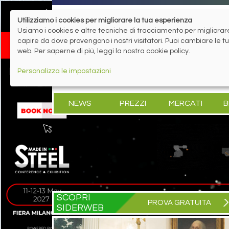
Utilizziamo i cookies per migliorare la tua esperienza
Usiamo i cookies e altre tecniche di tracciamento per migliorare 
capire da dove provengono i nostri visitatori. Puoi cambiare le 
web. Per saperne di più, leggi la nostra cookie policy.
Personalizza le impostazioni
NEWS
PREZZI
MERCATI
B
SCOPRI
PROVA GRATUITA
SIDERWEB