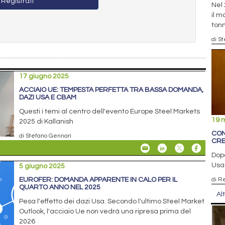
Registrati
Nel 
il m
tonn
di S
17 giugno 2025
ACCIAIO UE: TEMPESTA PERFETTA TRA BASSA DOMANDA,
DAZI USA E CBAM
Questi i temi al centro dell'evento Europe Steel Markets
19 
2025 di Kallanish
CON
di Stefano Gennari
CRE
Dopo
Usa 
5 giugno 2025
EUROFER: DOMANDA APPARENTE IN CALO PER IL
di R
QUARTO ANNO NEL 2025
Al
Pesa l'effetto dei dazi Usa. Secondo l'ultimo Steel Market
Outlook, l'acciaio Ue non vedrà una ripresa prima del
2026