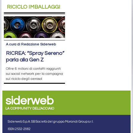
RICICLO IMBALLAGGI
A cura di Redazione Siderweb
RICREA: “Spray Sereno”
parla alla Gen Z
Oltre 6 milioni di contatti raggiunti
sui social network per la campagna
sul riciclo degli aerosol
siderweb
LA COMMUNITY DELL'ACCIAIO
Siderweb S.p.A. SB Società del gruppo Morandi Group s.r.l.
ISSN 2532
-2982