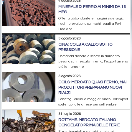
4 agosto 2026
MINERALE DI FERRO AI MINIMI DA 13
MESI
Offerta abbondante e margini siderurgici
ridotti prevalgono sui rischi legati a Port
Hedland
3 agosto 2026
CINA: COILS A CALDO SOTTO
PRESSIONE
Domanda debole e scorte in aumento
pesano sul mercato interno; l’export arretra
più lentamente
3 agosto 2026
COILS: MERCATO QUASI FERMO, MA I
PRODUTTORI PREPARANO NUOVI
RIALZI
Portafogli ordini e maggiori vincoli all’import
sostengono le attese per settembre
31 luglio 2026
ROTTAME: MERCATO ITALIANO
CONGELATO PRIMA DELLE FERIE
Prezzi invariati e scambi ai minimi.