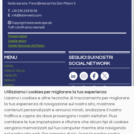
Sede sociale: Flero (Brescia) Via Don Milani 5
T.
+39 030 254 00 06
E.
info@siderweb.com
Copyright siderweb spa sb
Tutti i diritti sono riservati
Privacy policy
Cookie policy
Digital Services Act Policy
MENU
SEGUICI SUI NOSTRI
SOCIAL NETWORK
NEWS
PREZZI ITALIA
MERCATI
SERVIZI
EVENTI
ABBONAMENTI
Utilizziamo i cookies per migliorare la tua esperienza
MADE IN STEEL
Usiamo i cookies e altre tecniche di tracciamento per migliorare
NEWSLETTER
la tua esperienza di navigazione sul nostro sito, mostrare
Capitale Sociale: 190.000€ interamente versato
contenuti personalizzati e annunci mirati, analizzare il nostro
Registro delle Imprese di Brescia
traffico e capire da dove provengono i nostri visitatori. Puoi
Codice Fiscale e Partita I.V.A.:
IT03562320170
R.E.A. n. 419331
cambiare le tue impostazioni e rifiutare che alcuni tipi di cookies
vengano memorizzati sul tuo computer mentre stai navigando
www.siderweb.com: Autorizzazione del Tribunale di Brescia n. 11/2004 del 17
nel nostro sito web. Per saperne di più, leggi la nostra cookie
marzo 2004, Iscrizione al R.O.C. n. 26116.