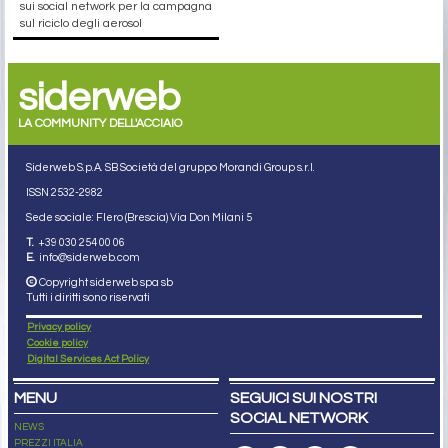
sui social network per la campagna
sul riciclo degli aerosol
siderweb
LA COMMUNITY DELL'ACCIAIO
Siderweb S.p.A. SB Società del gruppo Morandi Group s.r.l.
ISSN 2532
-2982
Sede sociale: Flero (Brescia) Via Don Milani 5
T.
+39 030 254 00 06
E.
info@siderweb.com
Copyright siderweb spa sb
Tutti i diritti sono riservati
Privacy policy
Cookie policy
Digital Services Act Policy
MENU
SEGUICI SUI NOSTRI
SOCIAL NETWORK
NEWS
PREZZI ITALIA