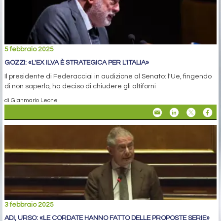
5 febbraio 2025
GOZZI: «L'EX ILVA È STRATEGICA PER L'ITALIA»
Il presidente di Federacciai in audizione al Senato: l'Ue, fingendo
di non saperlo, ha deciso di chiudere gli altiforni
di Gianmario Leone
3 febbraio 2025
ADI, URSO: «LE CORDATE HANNO FATTO DELLE PROPOSTE SERIE»