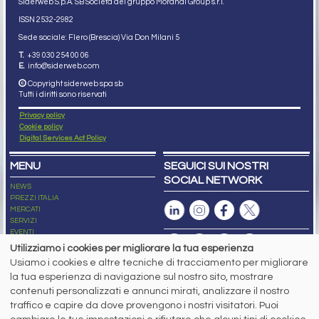
Siderweb S.p.A. SB Società del gruppo Morandi Group s.r.l.
ISSN 2532
-2982
Sede sociale: Flero (Brescia) Via Don Milani 5
T.
+39 030 254 00 06
E.
info@siderweb.com
Copyright siderweb spa sb
Tutti i diritti sono riservati
Privacy policy
Cookie policy
Digital Services Act Policy
MENU
SEGUICI SUI NOSTRI
SOCIAL NETWORK
NEWS
PREZZI ITALIA
MERCATI
SERVIZI
EVENTI
ABBONAMENTI
Utilizziamo i cookies per migliorare la tua esperienza
MADE IN STEEL
Usiamo i cookies e altre tecniche di tracciamento per migliorare
NEWSLETTER
la tua esperienza di navigazione sul nostro sito, mostrare
Capitale Sociale: 190.000€ interamente versato
contenuti personalizzati e annunci mirati, analizzare il nostro
Registro delle Imprese di Brescia
traffico e capire da dove provengono i nostri visitatori. Puoi
Codice Fiscale e Partita I.V.A.:
IT03562320170
R.E.A. n. 419331