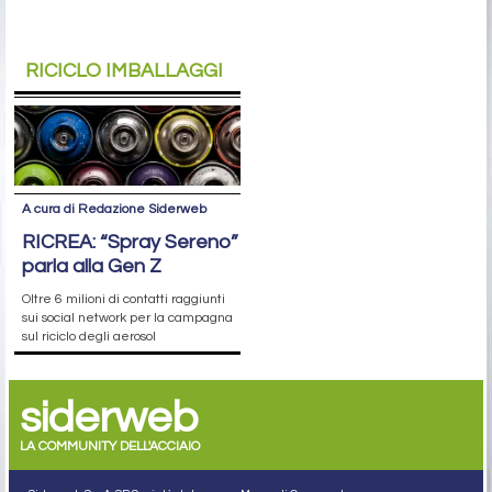
RICICLO IMBALLAGGI
A cura di Redazione Siderweb
RICREA: “Spray Sereno”
parla alla Gen Z
Oltre 6 milioni di contatti raggiunti
sui social network per la campagna
sul riciclo degli aerosol
siderweb
LA COMMUNITY DELL'ACCIAIO