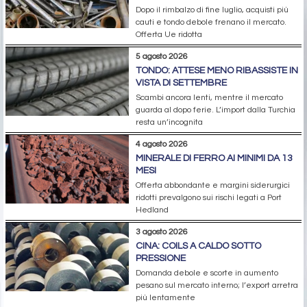
Dopo il rimbalzo di fine luglio, acquisti più
cauti e tondo debole frenano il mercato.
Offerta Ue ridotta
5 agosto 2026
TONDO: ATTESE MENO RIBASSISTE IN
VISTA DI SETTEMBRE
Scambi ancora lenti, mentre il mercato
guarda al dopo ferie. L’import dalla Turchia
resta un’incognita
4 agosto 2026
MINERALE DI FERRO AI MINIMI DA 13
MESI
Offerta abbondante e margini siderurgici
ridotti prevalgono sui rischi legati a Port
Hedland
3 agosto 2026
CINA: COILS A CALDO SOTTO
PRESSIONE
Domanda debole e scorte in aumento
pesano sul mercato interno; l’export arretra
più lentamente