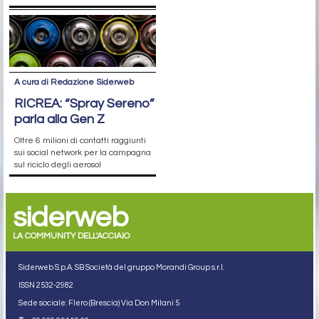
A cura di Redazione Siderweb
RICREA: “Spray Sereno”
parla alla Gen Z
Oltre 6 milioni di contatti raggiunti
sui social network per la campagna
sul riciclo degli aerosol
siderweb
LA COMMUNITY DELL'ACCIAIO
Siderweb S.p.A. SB Società del gruppo Morandi Group s.r.l.
ISSN 2532
-2982
Sede sociale: Flero (Brescia) Via Don Milani 5