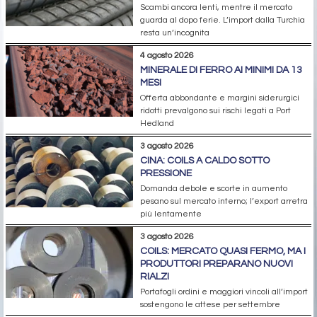
Scambi ancora lenti, mentre il mercato
guarda al dopo ferie. L’import dalla Turchia
resta un’incognita
4 agosto 2026
MINERALE DI FERRO AI MINIMI DA 13
MESI
Offerta abbondante e margini siderurgici
ridotti prevalgono sui rischi legati a Port
Hedland
3 agosto 2026
CINA: COILS A CALDO SOTTO
PRESSIONE
Domanda debole e scorte in aumento
pesano sul mercato interno; l’export arretra
più lentamente
3 agosto 2026
COILS: MERCATO QUASI FERMO, MA I
PRODUTTORI PREPARANO NUOVI
RIALZI
Portafogli ordini e maggiori vincoli all’import
sostengono le attese per settembre