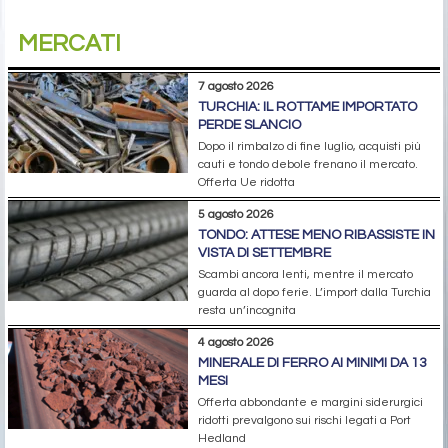
MERCATI
7 agosto 2026
TURCHIA: IL ROTTAME IMPORTATO
PERDE SLANCIO
Dopo il rimbalzo di fine luglio, acquisti più
cauti e tondo debole frenano il mercato.
Offerta Ue ridotta
5 agosto 2026
TONDO: ATTESE MENO RIBASSISTE IN
VISTA DI SETTEMBRE
Scambi ancora lenti, mentre il mercato
guarda al dopo ferie. L’import dalla Turchia
resta un’incognita
4 agosto 2026
MINERALE DI FERRO AI MINIMI DA 13
MESI
Offerta abbondante e margini siderurgici
ridotti prevalgono sui rischi legati a Port
Hedland