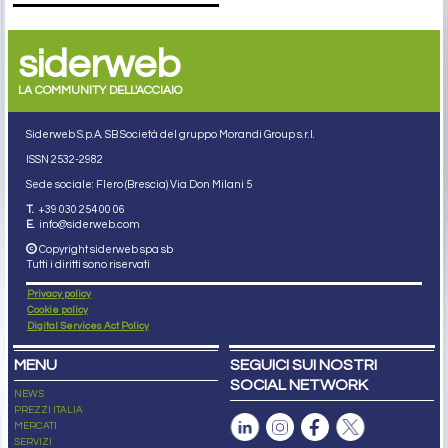
siderweb
LA COMMUNITY DELL'ACCIAIO
Siderweb S.p.A. SB Società del gruppo Morandi Group s.r.l.
ISSN 2532
-2982
Sede sociale: Flero (Brescia) Via Don Milani 5
T.
+39 030 254 00 06
E.
info@siderweb.com
Copyright siderweb spa sb
Tutti i diritti sono riservati
Privacy policy
Cookie policy
Digital Services Act Policy
MENU
SEGUICI SUI NOSTRI
SOCIAL NETWORK
NEWS
PREZZI ITALIA
MERCATI
SERVIZI