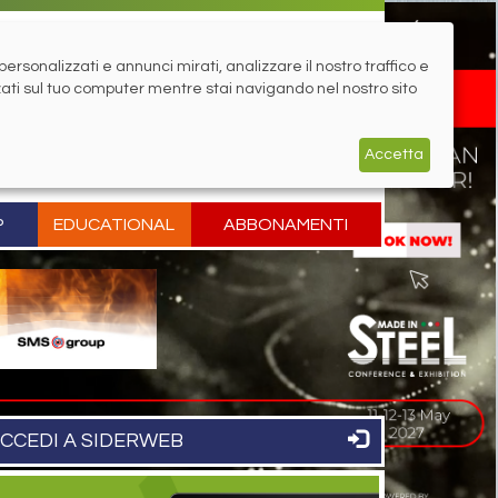
rsonalizzati e annunci mirati, analizzare il nostro traffico e
zati sul tuo computer mentre stai navigando nel nostro sito
Accetta
P
EDUCATIONAL
ABBONAMENTI
CCEDI A SIDERWEB