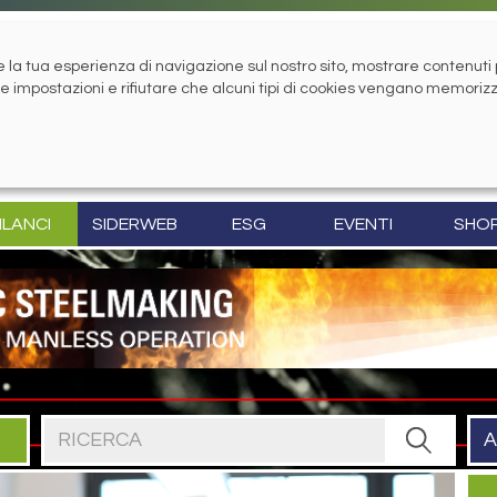
la tua esperienza di navigazione sul nostro sito, mostrare contenuti pe
tue impostazioni e rifiutare che alcuni tipi di cookies vengano memoriz
ILANCI
SIDERWEB
ESG
EVENTI
SHO
Cerca nel sito
A