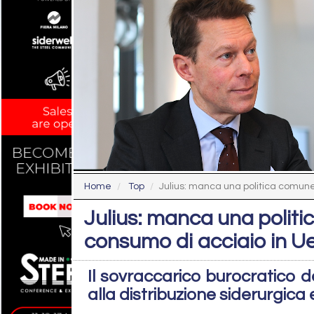
Home
Top
Julius: manca una politica comune 
Julius: manca una politi
consumo di acciaio in U
Il sovraccarico burocratico 
alla distribuzione siderurgic