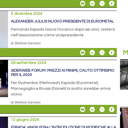
5 dicembre 2024
ALEXANDER JULIUS NUOVO PRESIDENTE DI EUROMETAL
Fernando Espada lascia l'incarico dopo sei anni, resterà
nell'associazione come vicepresidente
di Stefano Gennari
M
26 settembre 2024
SIDERWEB FORUM: PREZZI AI MINIMI, CAUTO OTTIMISMO
PER IL 2025
Per Ryzhenkov (Metinvest), Espada (Eurometal),
Marcegaglia e Brussi (Danieli) la svolta sarebbe ormai
vicina
di Stefano Gennari
12 giugno 2024
ESPADA: «INGIUSTA» L’INTRODUZIONE DI MODIFICHE ALLA