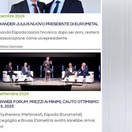
icembre 2024
XANDER JULIUS NUOVO PRESIDENTE DI EUROMETAL
ando Espada lascia l'incarico dopo sei anni, resterà
l'associazione come vicepresidente
tefano Gennari
settembre 2024
ERWEB FORUM: PREZZI AI MINIMI, CAUTO OTTIMISMO
IL 2025
Ryzhenkov (Metinvest), Espada (Eurometal),
egaglia e Brussi (Danieli) la svolta sarebbe ormai
na