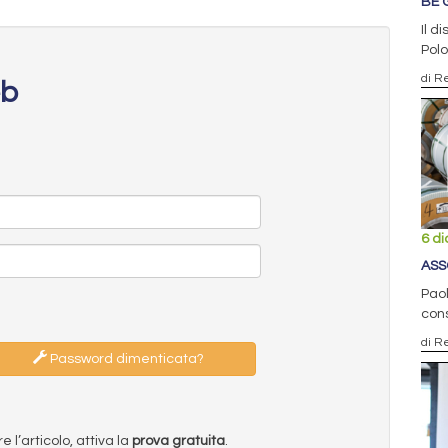
BE 
Il d
Polo
di R
eb
6 d
ASS
Paol
cons
di R
Password dimenticata?
l’articolo, attiva la
prova gratuita
.