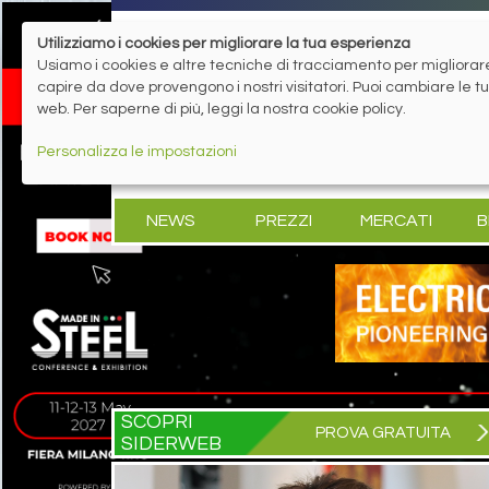
Utilizziamo i cookies per migliorare la tua esperienza
Usiamo i cookies e altre tecniche di tracciamento per migliorare 
capire da dove provengono i nostri visitatori. Puoi cambiare le 
web. Per saperne di più, leggi la nostra cookie policy.
Personalizza le impostazioni
NEWS
PREZZI
MERCATI
B
SCOPRI
PROVA GRATUITA
SIDERWEB