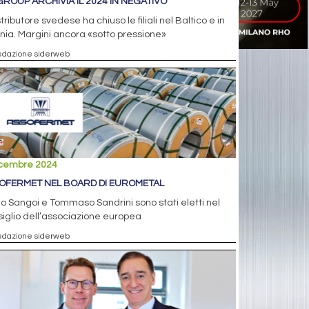
GROUP ARCHIVIA IL 2024 IN NEGATIVO
istributore svedese ha chiuso le filiali nel Baltico e in
nia. Margini ancora «sotto pressione»
edazione siderweb
icembre 2024
OFERMET NEL BOARD DI EUROMETAL
o Sangoi e Tommaso Sandrini sono stati eletti nel
iglio dell’associazione europea
edazione siderweb