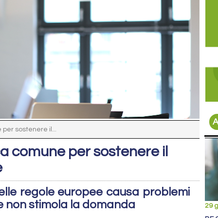
A
per sostenere il...
ca comune per sostenere il
e
delle regole europee causa problemi
a e non stimola la domanda
29 