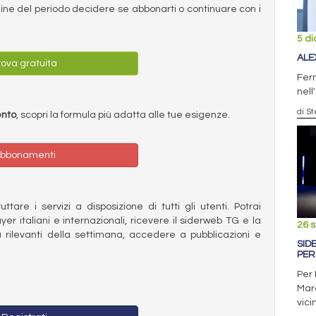
ermine del periodo decidere se abbonarti o continuare con i
5 d
ALE
ova gratuita
Fern
nel
di S
ento
, scopri la formula più adatta alle tue esigenze.
bbonamenti
ttare i servizi a disposizione di tutti gli utenti. Potrai
ayer italiani e internazionali, ricevere il siderweb TG e la
26 
 rilevanti della settimana, accedere a pubblicazioni e
SID
PER 
Per 
Marc
vici