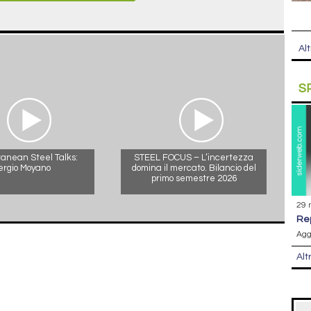
Alt
S
anean Steel Talks:
STEEL FOCUS – L’incertezza
ergio Moyano
domina il mercato. Bilancio del
primo semestre 2026
29 
r
Agg
Alt