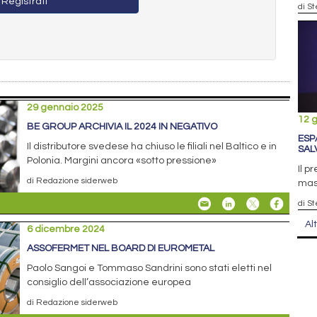
Registrati
di S
29 gennaio 2025
12 
BE GROUP ARCHIVIA IL 2024 IN NEGATIVO
ESP
Il distributore svedese ha chiuso le filiali nel Baltico e in
SAL
Polonia. Margini ancora «sotto pressione»
Il p
di Redazione siderweb
mass
di S
Al
6 dicembre 2024
ASSOFERMET NEL BOARD DI EUROMETAL
Paolo Sangoi e Tommaso Sandrini sono stati eletti nel
consiglio dell’associazione europea
di Redazione siderweb