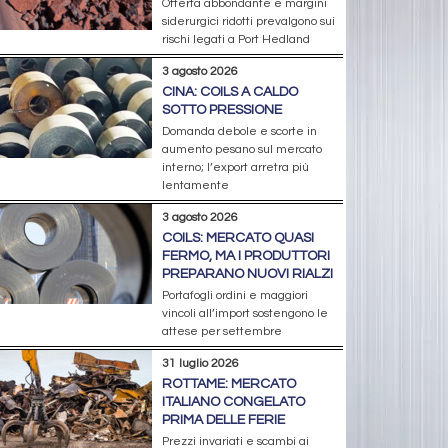
Offerta abbondante e margini
siderurgici ridotti prevalgono sui
rischi legati a Port Hedland
3 agosto 2026
CINA: COILS A CALDO
SOTTO PRESSIONE
Domanda debole e scorte in
aumento pesano sul mercato
interno; l’export arretra più
lentamente
3 agosto 2026
COILS: MERCATO QUASI
FERMO, MA I PRODUTTORI
PREPARANO NUOVI RIALZI
Portafogli ordini e maggiori
vincoli all’import sostengono le
attese per settembre
31 luglio 2026
ROTTAME: MERCATO
ITALIANO CONGELATO
PRIMA DELLE FERIE
Prezzi invariati e scambi ai