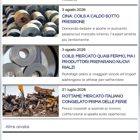
3 agosto 2026
CINA: COILS A CALDO SOTTO
PRESSIONE
Domanda debole e scorte in aumento
pesano sul mercato interno; l’export arretra
più lentamente
3 agosto 2026
COILS: MERCATO QUASI FERMO, MA I
PRODUTTORI PREPARANO NUOVI
RIALZI
Portafogli ordini e maggiori vincoli all’import
sostengono le attese per settembre
31 luglio 2026
ROTTAME: MERCATO ITALIANO
CONGELATO PRIMA DELLE FERIE
Prezzi invariati e scambi ai minimi.
L’attenzione si sposta sulla ripartenza
Altre analisi