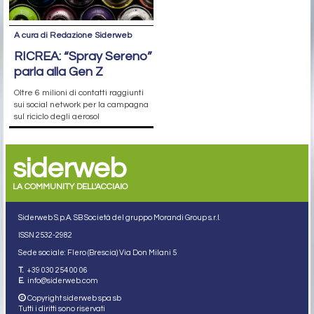
A cura di Redazione Siderweb
RICREA: “Spray Sereno”
parla alla Gen Z
Oltre 6 milioni di contatti raggiunti
sui social network per la campagna
sul riciclo degli aerosol
siderweb
LA COMMUNITY DELL'ACCIAIO
Siderweb S.p.A. SB Società del gruppo Morandi Group s.r.l.
ISSN 2532
-2982
Sede sociale: Flero (Brescia) Via Don Milani 5
T.
+39 030 254 00 06
E.
info@siderweb.com
Copyright siderweb spa sb
Tutti i diritti sono riservati