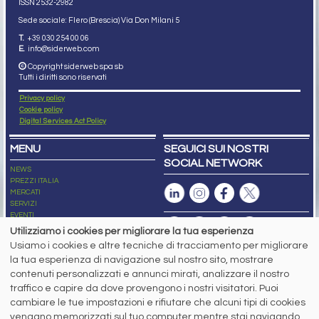
ISSN 2532
-2982
Sede sociale: Flero (Brescia) Via Don Milani 5
T.
+39 030 254 00 06
E.
info@siderweb.com
Copyright siderweb spa sb
Tutti i diritti sono riservati
Privacy policy
Cookie policy
Digital Services Act Policy
MENU
SEGUICI SUI NOSTRI
SOCIAL NETWORK
NEWS
PREZZI ITALIA
MERCATI
SERVIZI
EVENTI
ABBONAMENTI
Utilizziamo i cookies per migliorare la tua esperienza
MADE IN STEEL
Usiamo i cookies e altre tecniche di tracciamento per migliorare
NEWSLETTER
la tua esperienza di navigazione sul nostro sito, mostrare
Capitale Sociale: 190.000€ interamente versato
contenuti personalizzati e annunci mirati, analizzare il nostro
Registro delle Imprese di Brescia
traffico e capire da dove provengono i nostri visitatori. Puoi
Codice Fiscale e Partita I.V.A.:
IT03562320170
R.E.A. n. 419331
cambiare le tue impostazioni e rifiutare che alcuni tipi di cookies
vengano memorizzati sul tuo computer mentre stai navigando