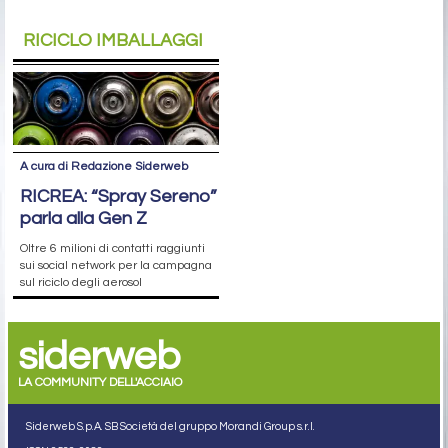
RICICLO IMBALLAGGI
A cura di Redazione Siderweb
RICREA: “Spray Sereno”
parla alla Gen Z
Oltre 6 milioni di contatti raggiunti
sui social network per la campagna
sul riciclo degli aerosol
siderweb
LA COMMUNITY DELL'ACCIAIO
Siderweb S.p.A. SB Società del gruppo Morandi Group s.r.l.