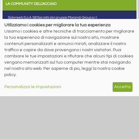
LA COMMUNITY DELL'ACCIAIO
Siderweb S.p.A. SB Società del gruppo Morandi Group s.r.l.
Utilizziamo i cookies per migliorare la tua esperienza
ISSN 2532
-2982
Usiamo i cookies e altre tecniche di tracciamento per migliorare
Sede sociale: Flero (Brescia) Via Don Milani 5
la tua esperienza di navigazione sul nostro sito, mostrare
T.
+39 030 254 00 06
contenuti personalizzati e annunci mirati, analizzare il nostro
E.
info@siderweb.com
traffico e capire da dove provengono i nostri visitatori. Puoi
Copyright siderweb spa sb
cambiare le tue impostazioni e rifiutare che alcuni tipi di cookies
Tutti i diritti sono riservati
vengano memorizzati sul tuo computer mentre stai navigando
Privacy policy
nel nostro sito web. Per saperne di più, leggi la nostra cookie
Cookie policy
policy.
Digital Services Act Policy
Personalizza le impostazioni
Accetta
MENU
SEGUICI SUI NOSTRI
SOCIAL NETWORK
NEWS
PREZZI ITALIA
MERCATI
SERVIZI
EVENTI
ABBONAMENTI
MADE IN STEEL
NEWSLETTER