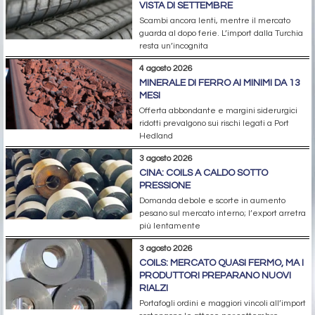
VISTA DI SETTEMBRE
Scambi ancora lenti, mentre il mercato
guarda al dopo ferie. L’import dalla Turchia
resta un’incognita
4 agosto 2026
MINERALE DI FERRO AI MINIMI DA 13
MESI
Offerta abbondante e margini siderurgici
ridotti prevalgono sui rischi legati a Port
Hedland
3 agosto 2026
CINA: COILS A CALDO SOTTO
PRESSIONE
Domanda debole e scorte in aumento
pesano sul mercato interno; l’export arretra
più lentamente
3 agosto 2026
COILS: MERCATO QUASI FERMO, MA I
PRODUTTORI PREPARANO NUOVI
RIALZI
Portafogli ordini e maggiori vincoli all’import