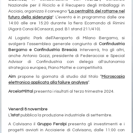
Nazionale per il Riciclo e il Recupero degli Imballaggi in
Acciaio, organizza il convegno "
La centralità del rottame nel
futuro della siderurgia
". L’evento è in programma dalle ore
14:00 alle ore 15:20 durante la fiera Ecomondo di Rimini
(Agorà Conai &Consorzi, pad. B1 stand 211/410).
Al Logistic Park dell’Aeroporto di Milano Bergamo, si
svolgerà l’assemblea generale congiunta di
Confindustria
Bergamo e Confindustria Brescia
. Interverrà, tra gli altri,
anche Antonio Gozzi, presidente di Federacciai e Special
Advisor di Confindustria con delega all'autonomia
strategica europea, Piano Mattei e competitività.
Aim
propone la giornata di studio dal titolo “
Microscopia
elettronica applicata alla failure analysys
”.
ArcelorMittal
presenta i risultati al terzo trimestre 2024.
Venerdì 8 novembre
L’
Istat
pubblica la produzione industriale di settembre.
A Calvisano il
Gruppo Feralpi
presenta gli investimenti e i
progetti avviati in Acciaierie di Calvisano, dalle 11:00 con