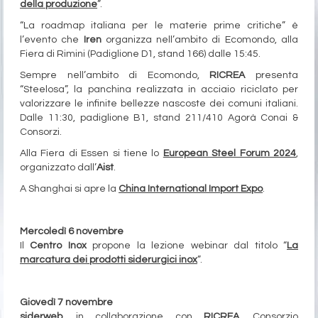
della produzione
”.
“La roadmap italiana per le materie prime critiche” è
l’evento che
Iren
organizza nell’ambito di Ecomondo, alla
Fiera di Rimini (Padiglione D1, stand 166) dalle 15:45.
Sempre nell’ambito di Ecomondo,
RICREA
presenta
“Steelosa”, la panchina realizzata in acciaio riciclato per
valorizzare le infinite bellezze nascoste dei comuni italiani.
Dalle 11:30, padiglione B1, stand 211/410 Agorà Conai &
Consorzi.
Alla Fiera di Essen si tiene lo
European Steel Forum 2024
,
organizzato dall’
Aist
.
A Shanghai si apre la
China International Import Expo
.
Mercoledì 6 novembre
Il
Centro Inox
propone la lezione webinar dal titolo “
La
marcatura dei prodotti siderurgici inox
”.
Giovedì 7 novembre
siderweb
, in collaborazione con
RICREA
, Consorzio