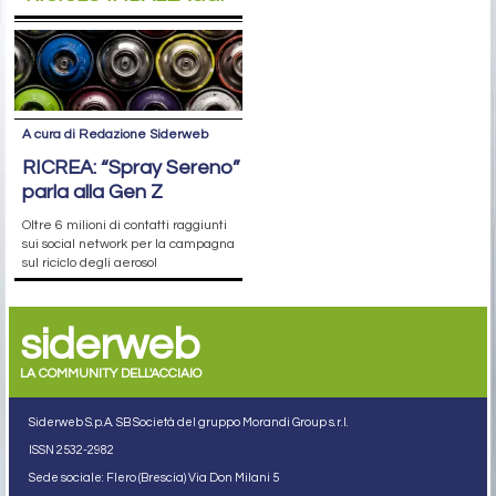
A cura di Redazione Siderweb
RICREA: “Spray Sereno”
parla alla Gen Z
Oltre 6 milioni di contatti raggiunti
sui social network per la campagna
sul riciclo degli aerosol
siderweb
LA COMMUNITY DELL'ACCIAIO
Siderweb S.p.A. SB Società del gruppo Morandi Group s.r.l.
ISSN 2532
-2982
Sede sociale: Flero (Brescia) Via Don Milani 5