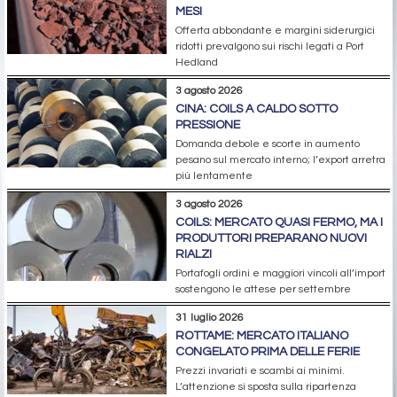
MESI
Offerta abbondante e margini siderurgici
ridotti prevalgono sui rischi legati a Port
Hedland
3 agosto 2026
CINA: COILS A CALDO SOTTO
PRESSIONE
Domanda debole e scorte in aumento
pesano sul mercato interno; l’export arretra
più lentamente
3 agosto 2026
COILS: MERCATO QUASI FERMO, MA I
PRODUTTORI PREPARANO NUOVI
RIALZI
Portafogli ordini e maggiori vincoli all’import
sostengono le attese per settembre
31 luglio 2026
ROTTAME: MERCATO ITALIANO
CONGELATO PRIMA DELLE FERIE
Prezzi invariati e scambi ai minimi.
L’attenzione si sposta sulla ripartenza