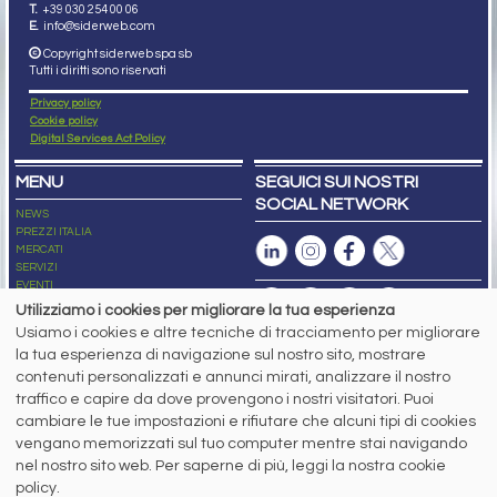
T.
+39 030 254 00 06
E.
info@siderweb.com
Copyright siderweb spa sb
Tutti i diritti sono riservati
Privacy policy
Cookie policy
Digital Services Act Policy
MENU
SEGUICI SUI NOSTRI
SOCIAL NETWORK
NEWS
PREZZI ITALIA
MERCATI
SERVIZI
EVENTI
ABBONAMENTI
Utilizziamo i cookies per migliorare la tua esperienza
MADE IN STEEL
Usiamo i cookies e altre tecniche di tracciamento per migliorare
NEWSLETTER
la tua esperienza di navigazione sul nostro sito, mostrare
Capitale Sociale: 190.000€ interamente versato
contenuti personalizzati e annunci mirati, analizzare il nostro
Registro delle Imprese di Brescia
traffico e capire da dove provengono i nostri visitatori. Puoi
Codice Fiscale e Partita I.V.A.:
IT03562320170
R.E.A. n. 419331
cambiare le tue impostazioni e rifiutare che alcuni tipi di cookies
vengano memorizzati sul tuo computer mentre stai navigando
www.siderweb.com: Autorizzazione del Tribunale di Brescia n. 11/2004 del 17
nel nostro sito web. Per saperne di più, leggi la nostra cookie
marzo 2004, Iscrizione al R.O.C. n. 26116.
Direttrice Responsabile:
policy.