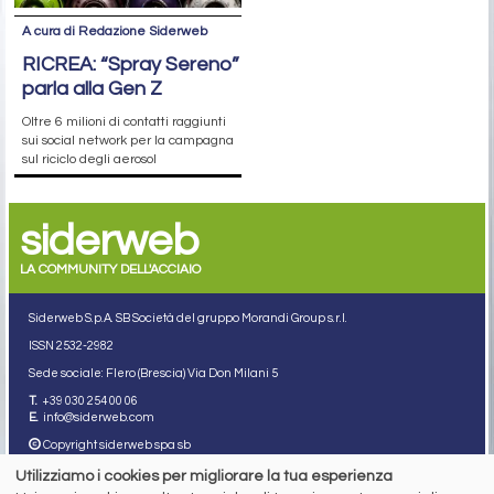
A cura di Redazione Siderweb
RICREA: “Spray Sereno”
parla alla Gen Z
Oltre 6 milioni di contatti raggiunti
sui social network per la campagna
sul riciclo degli aerosol
siderweb
LA COMMUNITY DELL'ACCIAIO
Siderweb S.p.A. SB Società del gruppo Morandi Group s.r.l.
ISSN 2532
-2982
Sede sociale: Flero (Brescia) Via Don Milani 5
T.
+39 030 254 00 06
E.
info@siderweb.com
Copyright siderweb spa sb
Tutti i diritti sono riservati
Utilizziamo i cookies per migliorare la tua esperienza
Privacy policy