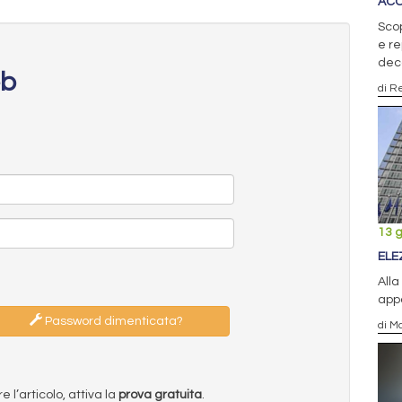
ACC
Scop
e re
dec
eb
di R
13 
ELE
Alla
appa
Password dimenticata?
di M
l’articolo, attiva la
prova gratuita
.