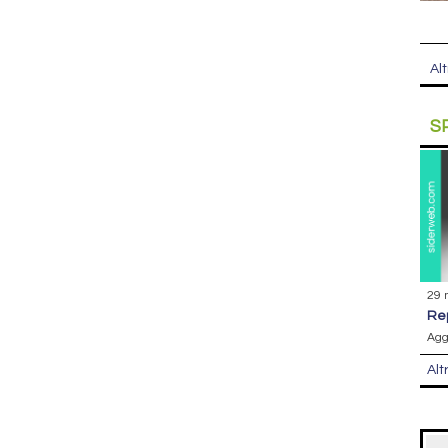
Alt
S
29 
r
Agg
Alt