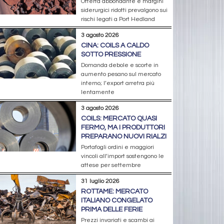
Offerta abbondante e margini
siderurgici ridotti prevalgono sui
rischi legati a Port Hedland
3 agosto 2026
CINA: COILS A CALDO
SOTTO PRESSIONE
Domanda debole e scorte in
aumento pesano sul mercato
interno; l’export arretra più
lentamente
3 agosto 2026
COILS: MERCATO QUASI
FERMO, MA I PRODUTTORI
PREPARANO NUOVI RIALZI
Portafogli ordini e maggiori
vincoli all’import sostengono le
attese per settembre
31 luglio 2026
ROTTAME: MERCATO
ITALIANO CONGELATO
PRIMA DELLE FERIE
Prezzi invariati e scambi ai