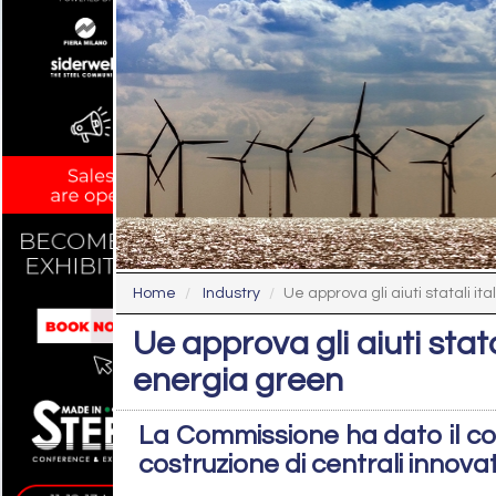
Home
Industry
Ue approva gli aiuti statali ital
Ue approva gli aiuti stata
energia green
La Commissione ha dato il con
costruzione di centrali innovat