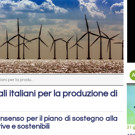
A
iani per la produ...
li italiani per la produzione di
senso per il piano di sostegno alla
ive e sostenibili
21 