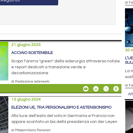
Registrati
di F
21 giugno 2025
30 
ACCIAIO SOSTENIBILE
L’UE
Scopri l'anima "green" della siderurgia attraverso notizie
SUL
e report dedicati a transizione verde e
La m
decarbonizzazione
sos
di Redazione siderweb
di F
Al
13 giugno 2024
ELEZIONI UE, TRA PERSONALISMO E ASTENSIONISMO
Alla luce dell'esito del voto in Germania e Francia non
appare scontato un bis della presidenza von der Leyen
di Massimiliano Panarari