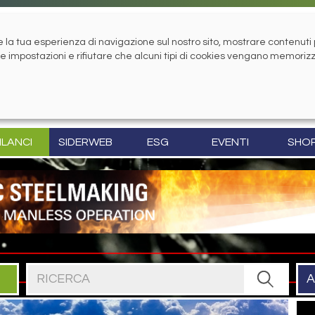
la tua esperienza di navigazione sul nostro sito, mostrare contenuti pe
tue impostazioni e rifiutare che alcuni tipi di cookies vengano memoriz
ILANCI
SIDERWEB
ESG
EVENTI
SHO
Cerca nel sito
A