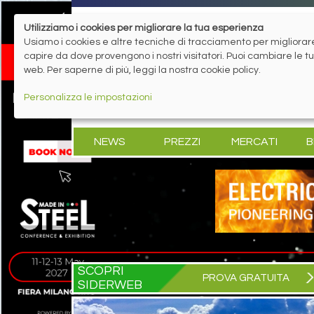
Utilizziamo i cookies per migliorare la tua esperienza
Usiamo i cookies e altre tecniche di tracciamento per migliorare 
capire da dove provengono i nostri visitatori. Puoi cambiare le 
web. Per saperne di più, leggi la nostra cookie policy.
Personalizza le impostazioni
NEWS
PREZZI
MERCATI
B
SCOPRI
PROVA GRATUITA
SIDERWEB