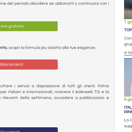
ermine del periodo decidere se abbonarti o continuare con i
7 g
ova gratuita
TOP
Con 
grup
ento
, scopri la formula più adatta alle tue esigenze.
di D
bbonamenti
ttare i servizi a disposizione di tutti gli utenti. Potrai
ayer italiani e internazionali, ricevere il siderweb TG e la
 rilevanti della settimana, accedere a pubblicazioni e
8 g
ITAL
RIN
La C
supp