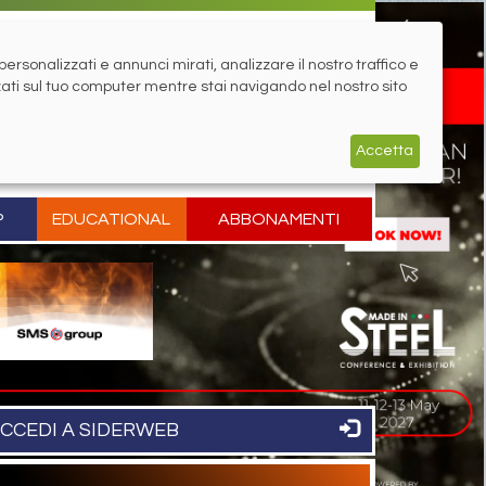
rsonalizzati e annunci mirati, analizzare il nostro traffico e
zati sul tuo computer mentre stai navigando nel nostro sito
Accetta
P
EDUCATIONAL
ABBONAMENTI
CCEDI A SIDERWEB