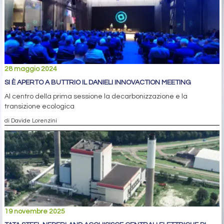
28 maggio 2024
SI È APERTO A BUTTRIO IL DANIELI INNOVACTION MEETING
Al centro della prima sessione la decarbonizzazione e la
transizione ecologica
di Davide Lorenzini
19 novembre 2025