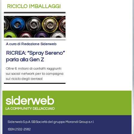
RICICLO IMBALLAGGI
A cura di Redazione Siderweb
RICREA: “Spray Sereno”
parla alla Gen Z
Oltre 6 milioni di contatti raggiunti
sui social network per la campagna
sul riciclo degli aerosol
siderweb
LA COMMUNITY DELL'ACCIAIO
Siderweb S.p.A. SB Società del gruppo Morandi Group s.r.l.
ISSN 2532
-2982