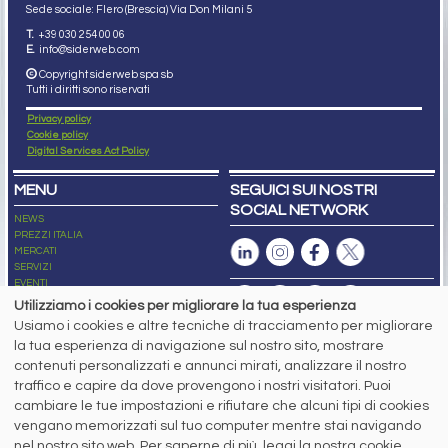
Sede sociale: Flero (Brescia) Via Don Milani 5
T.
+39 030 254 00 06
E.
info@siderweb.com
Copyright siderweb spa sb
Tutti i diritti sono riservati
Privacy policy
Cookie policy
Digital Services Act Policy
MENU
SEGUICI SUI NOSTRI
SOCIAL NETWORK
NEWS
PREZZI ITALIA
MERCATI
SERVIZI
EVENTI
ABBONAMENTI
Utilizziamo i cookies per migliorare la tua esperienza
MADE IN STEEL
Usiamo i cookies e altre tecniche di tracciamento per migliorare
NEWSLETTER
la tua esperienza di navigazione sul nostro sito, mostrare
Capitale Sociale: 190.000€ interamente versato
contenuti personalizzati e annunci mirati, analizzare il nostro
Registro delle Imprese di Brescia
traffico e capire da dove provengono i nostri visitatori. Puoi
Codice Fiscale e Partita I.V.A.:
IT03562320170
R.E.A. n. 419331
cambiare le tue impostazioni e rifiutare che alcuni tipi di cookies
vengano memorizzati sul tuo computer mentre stai navigando
www.siderweb.com: Autorizzazione del Tribunale di Brescia n. 11/2004 del 17
nel nostro sito web. Per saperne di più, leggi la nostra cookie
marzo 2004, Iscrizione al R.O.C. n. 26116.