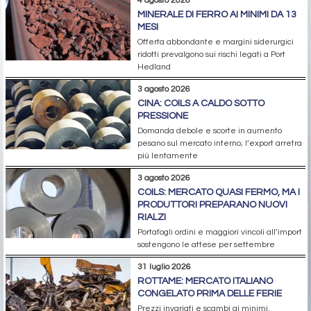
4 agosto 2026
MINERALE DI FERRO AI MINIMI DA 13
MESI
Offerta abbondante e margini siderurgici
ridotti prevalgono sui rischi legati a Port
Hedland
3 agosto 2026
CINA: COILS A CALDO SOTTO
PRESSIONE
Domanda debole e scorte in aumento
pesano sul mercato interno; l’export arretra
più lentamente
3 agosto 2026
COILS: MERCATO QUASI FERMO, MA I
PRODUTTORI PREPARANO NUOVI
RIALZI
Portafogli ordini e maggiori vincoli all’import
sostengono le attese per settembre
31 luglio 2026
ROTTAME: MERCATO ITALIANO
CONGELATO PRIMA DELLE FERIE
Prezzi invariati e scambi ai minimi.