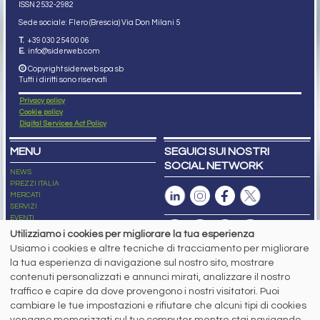
ISSN 2532
-2982
Sede sociale: Flero (Brescia) Via Don Milani 5
T.
+39 030 254 00 06
E.
info@siderweb.com
Copyright siderweb spa sb
Tutti i diritti sono riservati
Privacy policy
Cookie policy
Digital Services Act Policy
MENU
SEGUICI SUI NOSTRI
SOCIAL NETWORK
NEWS
PREZZI ITALIA
MERCATI
SERVIZI
EVENTI
ABBONAMENTI
Utilizziamo i cookies per migliorare la tua esperienza
MADE IN STEEL
Usiamo i cookies e altre tecniche di tracciamento per migliorare
NEWSLETTER
la tua esperienza di navigazione sul nostro sito, mostrare
Capitale Sociale: 190.000€ interamente versato
contenuti personalizzati e annunci mirati, analizzare il nostro
Registro delle Imprese di Brescia
traffico e capire da dove provengono i nostri visitatori. Puoi
Codice Fiscale e Partita I.V.A.:
IT03562320170
R.E.A. n. 419331
cambiare le tue impostazioni e rifiutare che alcuni tipi di cookies
vengano memorizzati sul tuo computer mentre stai navigando