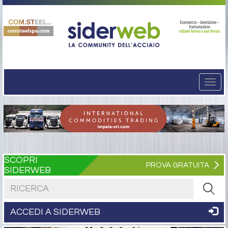
Togg
navi
SCOPRI
PROVA GRATUITA
SIDERWEB
Cerca nel sito
ACCEDI A SIDERWEB