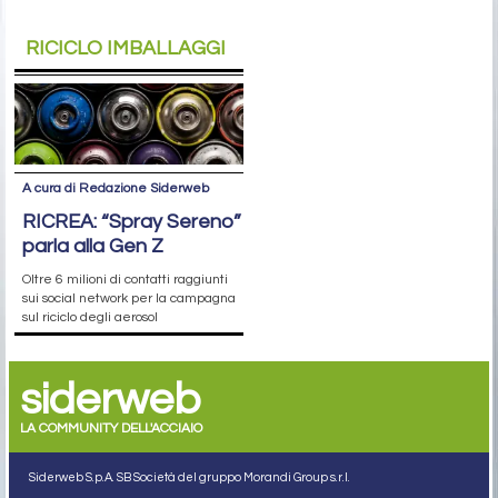
RICICLO IMBALLAGGI
A cura di Redazione Siderweb
RICREA: “Spray Sereno”
parla alla Gen Z
Oltre 6 milioni di contatti raggiunti
sui social network per la campagna
sul riciclo degli aerosol
siderweb
LA COMMUNITY DELL'ACCIAIO
Siderweb S.p.A. SB Società del gruppo Morandi Group s.r.l.