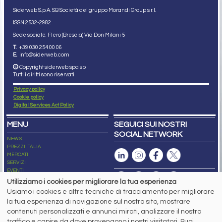
Siderweb S.p.A. SB Società del gruppo Morandi Group s.r.l.
ISSN 2532
-2982
Sede sociale: Flero (Brescia) Via Don Milani 5
T.
+39 030 254 00 06
E.
info@siderweb.com
Copyright siderweb spa sb
Tutti i diritti sono riservati
Privacy policy
Cookie policy
Digital Services Act Policy
MENU
SEGUICI SUI NOSTRI
SOCIAL NETWORK
NEWS
PREZZI ITALIA
MERCATI
SERVIZI
EVENTI
ABBONAMENTI
Utilizziamo i cookies per migliorare la tua esperienza
MADE IN STEEL
Usiamo i cookies e altre tecniche di tracciamento per migliorare
NEWSLETTER
la tua esperienza di navigazione sul nostro sito, mostrare
Capitale Sociale: 190.000€ interamente versato
contenuti personalizzati e annunci mirati, analizzare il nostro
Registro delle Imprese di Brescia
traffico e capire da dove provengono i nostri visitatori. Puoi
Codice Fiscale e Partita I.V.A.:
IT03562320170