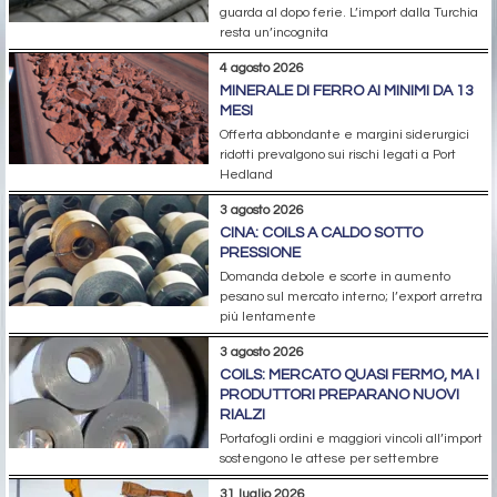
guarda al dopo ferie. L’import dalla Turchia
resta un’incognita
4 agosto 2026
MINERALE DI FERRO AI MINIMI DA 13
MESI
Offerta abbondante e margini siderurgici
ridotti prevalgono sui rischi legati a Port
Hedland
3 agosto 2026
CINA: COILS A CALDO SOTTO
PRESSIONE
Domanda debole e scorte in aumento
pesano sul mercato interno; l’export arretra
più lentamente
3 agosto 2026
COILS: MERCATO QUASI FERMO, MA I
PRODUTTORI PREPARANO NUOVI
RIALZI
Portafogli ordini e maggiori vincoli all’import
sostengono le attese per settembre
31 luglio 2026