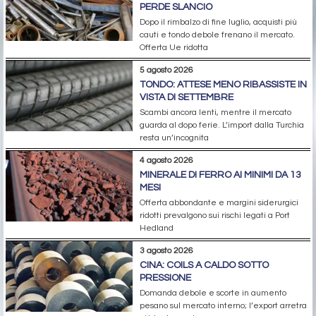
PERDE SLANCIO
Dopo il rimbalzo di fine luglio, acquisti più
cauti e tondo debole frenano il mercato.
Offerta Ue ridotta
5 agosto 2026
TONDO: ATTESE MENO RIBASSISTE IN
VISTA DI SETTEMBRE
Scambi ancora lenti, mentre il mercato
guarda al dopo ferie. L’import dalla Turchia
resta un’incognita
4 agosto 2026
MINERALE DI FERRO AI MINIMI DA 13
MESI
Offerta abbondante e margini siderurgici
ridotti prevalgono sui rischi legati a Port
Hedland
3 agosto 2026
CINA: COILS A CALDO SOTTO
PRESSIONE
Domanda debole e scorte in aumento
pesano sul mercato interno; l’export arretra