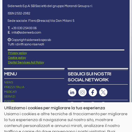
Siderweb S.p.A. SB Società del gruppo Morandi Group s.r.l.
ISSN 2532
-2982
Sede sociale: Flero (Brescia) Via Don Milani 5
T.
+39 030 254 00 06
E.
info@siderweb.com
Copyright siderweb spa sb
Tutti i diritti sono riservati
Privacy policy
Cookie policy
Digital Services Act Policy
MENU
SEGUICI SUI NOSTRI
SOCIAL NETWORK
NEWS
PREZZI ITALIA
MERCATI
SERVIZI
EVENTI
ABBONAMENTI
Utilizziamo i cookies per migliorare la tua esperienza
MADE IN STEEL
Usiamo i cookies e altre tecniche di tracciamento per migliorare
NEWSLETTER
la tua esperienza di navigazione sul nostro sito, mostrare
Capitale Sociale: 190.000€ interamente versato
contenuti personalizzati e annunci mirati, analizzare il nostro
Registro delle Imprese di Brescia
traffico e capire da dove provengono i nostri visitatori. Puoi
Codice Fiscale e Partita I.V.A.:
IT03562320170