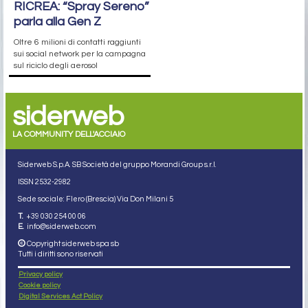
RICREA: “Spray Sereno”
parla alla Gen Z
Oltre 6 milioni di contatti raggiunti
sui social network per la campagna
sul riciclo degli aerosol
siderweb
LA COMMUNITY DELL'ACCIAIO
Siderweb S.p.A. SB Società del gruppo Morandi Group s.r.l.
ISSN 2532
-2982
Sede sociale: Flero (Brescia) Via Don Milani 5
T.
+39 030 254 00 06
E.
info@siderweb.com
Copyright siderweb spa sb
Tutti i diritti sono riservati
Privacy policy
Cookie policy
Digital Services Act Policy