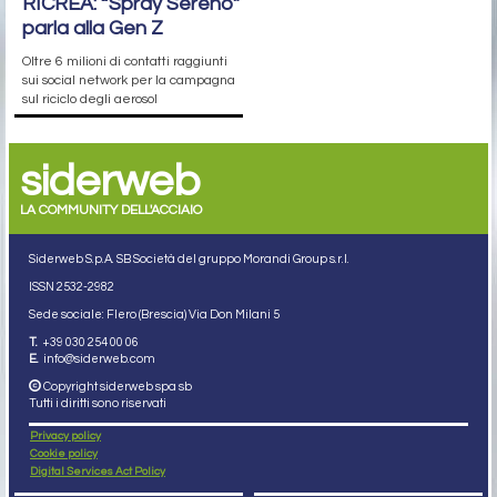
RICREA: “Spray Sereno”
parla alla Gen Z
Oltre 6 milioni di contatti raggiunti
sui social network per la campagna
sul riciclo degli aerosol
siderweb
LA COMMUNITY DELL'ACCIAIO
Siderweb S.p.A. SB Società del gruppo Morandi Group s.r.l.
ISSN 2532
-2982
Sede sociale: Flero (Brescia) Via Don Milani 5
T.
+39 030 254 00 06
E.
info@siderweb.com
Copyright siderweb spa sb
Tutti i diritti sono riservati
Privacy policy
Cookie policy
Digital Services Act Policy