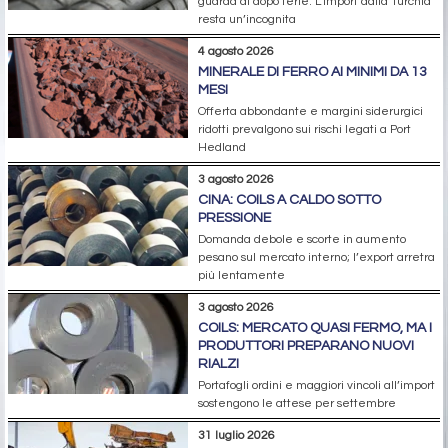
guarda al dopo ferie. L’import dalla Turchia
resta un’incognita
4 agosto 2026
MINERALE DI FERRO AI MINIMI DA 13
MESI
Offerta abbondante e margini siderurgici
ridotti prevalgono sui rischi legati a Port
Hedland
3 agosto 2026
CINA: COILS A CALDO SOTTO
PRESSIONE
Domanda debole e scorte in aumento
pesano sul mercato interno; l’export arretra
più lentamente
3 agosto 2026
COILS: MERCATO QUASI FERMO, MA I
PRODUTTORI PREPARANO NUOVI
RIALZI
Portafogli ordini e maggiori vincoli all’import
sostengono le attese per settembre
31 luglio 2026