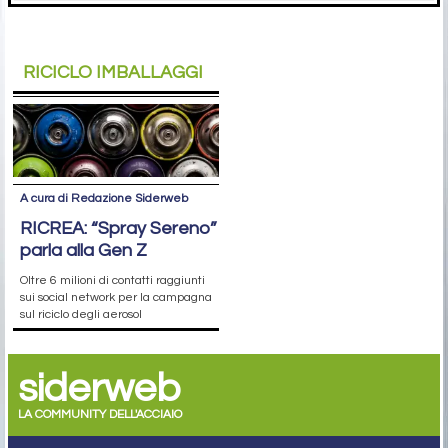
RICICLO IMBALLAGGI
A cura di Redazione Siderweb
RICREA: “Spray Sereno”
parla alla Gen Z
Oltre 6 milioni di contatti raggiunti
sui social network per la campagna
sul riciclo degli aerosol
siderweb
LA COMMUNITY DELL'ACCIAIO