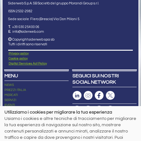
Siderweb S.p.A. SB Società del gruppo Morandi Group s.r.l.
ISSN 2532
-2982
Sede sociale: Flero (Brescia) Via Don Milani 5
T.
+39 030 254 00 06
E.
info@siderweb.com
Copyright siderweb spa sb
Tutti i diritti sono riservati
Privacy policy
Cookie policy
Digital Services Act Policy
MENU
SEGUICI SUI NOSTRI
SOCIAL NETWORK
NEWS
PREZZI ITALIA
MERCATI
SERVIZI
EVENTI
ABBONAMENTI
Utilizziamo i cookies per migliorare la tua esperienza
MADE IN STEEL
Usiamo i cookies e altre tecniche di tracciamento per migliorare
NEWSLETTER
la tua esperienza di navigazione sul nostro sito, mostrare
Capitale Sociale: 190.000€ interamente versato
contenuti personalizzati e annunci mirati, analizzare il nostro
Registro delle Imprese di Brescia
traffico e capire da dove provengono i nostri visitatori. Puoi
Codice Fiscale e Partita I.V.A.:
IT03562320170