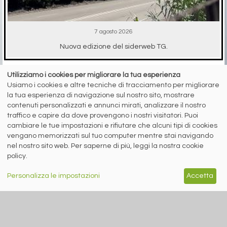
7 agosto 2026
Nuova edizione del siderweb TG.
Utilizziamo i cookies per migliorare la tua esperienza
Usiamo i cookies e altre tecniche di tracciamento per migliorare
RICICLO IMBALLAGGI
la tua esperienza di navigazione sul nostro sito, mostrare
contenuti personalizzati e annunci mirati, analizzare il nostro
traffico e capire da dove provengono i nostri visitatori. Puoi
cambiare le tue impostazioni e rifiutare che alcuni tipi di cookies
vengano memorizzati sul tuo computer mentre stai navigando
nel nostro sito web. Per saperne di più, leggi la nostra cookie
policy.
A cura di Redazione Siderweb
RICREA: “Spray Sereno”
Personalizza le impostazioni
Accetta
parla alla Gen Z
Oltre 6 milioni di contatti raggiunti
sui social network per la campagna
sul riciclo degli aerosol