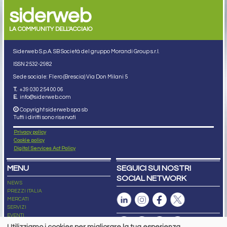
siderweb
LA COMMUNITY DELL'ACCIAIO
Siderweb S.p.A. SB Società del gruppo Morandi Group s.r.l.
ISSN 2532
-2982
Sede sociale: Flero (Brescia) Via Don Milani 5
T.
+39 030 254 00 06
E.
info@siderweb.com
Copyright siderweb spa sb
Tutti i diritti sono riservati
Privacy policy
Cookie policy
Digital Services Act Policy
MENU
SEGUICI SUI NOSTRI
SOCIAL NETWORK
NEWS
PREZZI ITALIA
MERCATI
SERVIZI
EVENTI
ABBONAMENTI
Utilizziamo i cookies per migliorare la tua esperienza