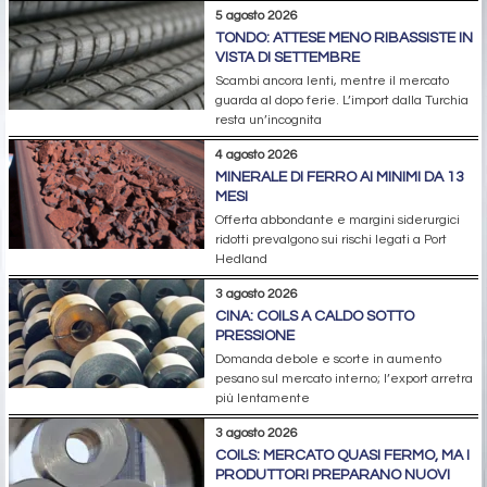
5 agosto 2026
TONDO: ATTESE MENO RIBASSISTE IN
VISTA DI SETTEMBRE
Scambi ancora lenti, mentre il mercato
guarda al dopo ferie. L’import dalla Turchia
resta un’incognita
4 agosto 2026
MINERALE DI FERRO AI MINIMI DA 13
MESI
Offerta abbondante e margini siderurgici
ridotti prevalgono sui rischi legati a Port
Hedland
3 agosto 2026
CINA: COILS A CALDO SOTTO
PRESSIONE
Domanda debole e scorte in aumento
pesano sul mercato interno; l’export arretra
più lentamente
3 agosto 2026
COILS: MERCATO QUASI FERMO, MA I
PRODUTTORI PREPARANO NUOVI