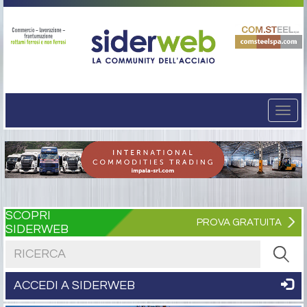
Togg
navi
SCOPRI
PROVA GRATUITA
SIDERWEB
Cerca nel sito
ACCEDI A SIDERWEB