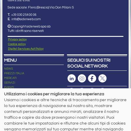
ISSN 2532
-2982
Sede sociale: Flero (Brescia) Via Don Milani 5
T.
+39 030 254 00 06
E.
info@siderweb.com
Copyright siderweb spa sb
Tutti i diritti sono riservati
Privacy policy
Cookie policy
Digital Services Act Policy
MENU
SEGUICI SUI NOSTRI
SOCIAL NETWORK
NEWS
PREZZI ITALIA
MERCATI
SERVIZI
EVENTI
ABBONAMENTI
Utilizziamo i cookies per migliorare la tua esperienza
MADE IN STEEL
Usiamo i cookies e altre tecniche di tracciamento per migliorare
NEWSLETTER
la tua esperienza di navigazione sul nostro sito, mostrare
Capitale Sociale: 190.000€ interamente versato
contenuti personalizzati e annunci mirati, analizzare il nostro
Registro delle Imprese di Brescia
traffico e capire da dove provengono i nostri visitatori. Puoi
Codice Fiscale e Partita I.V.A.:
IT03562320170
R.E.A. n. 419331
cambiare le tue impostazioni e rifiutare che alcuni tipi di cookies
vengano memorizzati sul tuo computer mentre stai navigando
www.siderweb.com: Autorizzazione del Tribunale di Brescia n. 11/2004 del 17