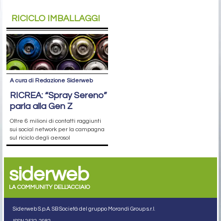
RICICLO IMBALLAGGI
A cura di Redazione Siderweb
RICREA: “Spray Sereno”
parla alla Gen Z
Oltre 6 milioni di contatti raggiunti
sui social network per la campagna
sul riciclo degli aerosol
siderweb
LA COMMUNITY DELL'ACCIAIO
Siderweb S.p.A. SB Società del gruppo Morandi Group s.r.l.