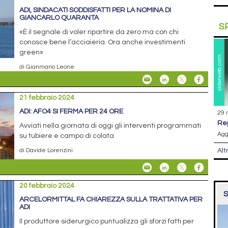
ADI, SINDACATI SODDISFATTI PER LA NOMINA DI
GIANCARLO QUARANTA
S
«È il segnale di voler ripartire da zero ma con chi
conosce bene l’acciaieria. Ora anche investimenti
green»
di Gianmario Leone
21 febbraio 2024
ADI: AFO4 SI FERMA PER 24 ORE
29 
r
Avviati nella giornata di oggi gli interventi programmati
Agg
su tubiere e campo di colata
Alt
di Davide Lorenzini
20 febbraio 2024
S
ARCELORMITTAL FA CHIAREZZA SULLA TRATTATIVA PER
ADI
Il produttore siderurgico puntualizza gli sforzi fatti per