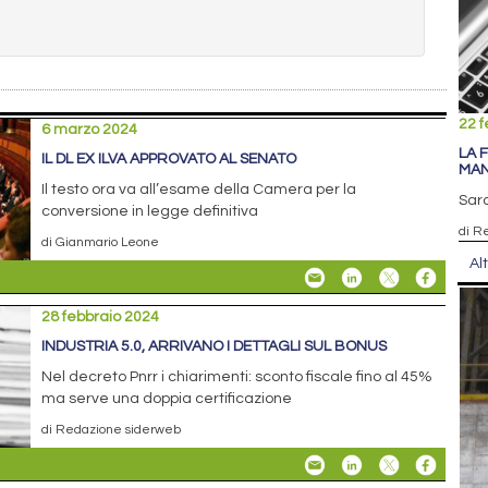
22 f
6 marzo 2024
LA 
IL DL EX ILVA APPROVATO AL SENATO
MAN
Il testo ora va all’esame della Camera per la
Sara
conversione in legge definitiva
di R
di Gianmario Leone
Al
28 febbraio 2024
INDUSTRIA 5.0, ARRIVANO I DETTAGLI SUL BONUS
Nel decreto Pnrr i chiarimenti: sconto fiscale fino al 45%
ma serve una doppia certificazione
di Redazione siderweb