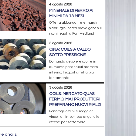
4 agosto 2026
MINERALE DI FERRO AI
MINIMI DA 13 MESI
Offerta abbondante e margini
siderurgici ridotti prevalgono sui
rischi legati a Port Hedland
3 agosto 2026
CINA: COILS A CALDO
SOTTO PRESSIONE
Domanda debole e scorte in
aumento pesano sul mercato
interno; l’export arretra più
lentamente
3 agosto 2026
COILS: MERCATO QUASI
FERMO, MA I PRODUTTORI
PREPARANO NUOVI RIALZI
Portafogli ordini e maggiori
vincoli all’import sostengono le
attese per settembre
re analisi