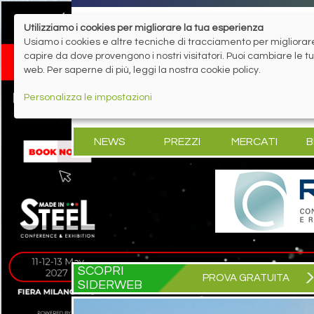
Utilizziamo i cookies per migliorare la tua esperienza
Usiamo i cookies e altre tecniche di tracciamento per migliorare 
capire da dove provengono i nostri visitatori. Puoi cambiare le 
web. Per saperne di più, leggi la nostra cookie policy.
Personalizza le impostazioni
NEWS
PREZZI
MERCATI
B
SCOPRI
PROVA GRATUITA
SIDERWEB