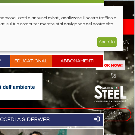
rsonalizzati e annunci mirati, analizzare il nostro traffico e
zati sul tuo computer mentre stai navigando nel nostro sito
Accetta
P
EDUCATIONAL
ABBONAMENTI
CCEDI A SIDERWEB