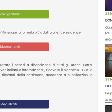
23 f
ova gratuita
DOM
Quar
per 
ento
, scopri la formula più adatta alle tue esigenze.
di G
bbonamenti
ttare i servizi a disposizione di tutti gli utenti. Potrai
ayer italiani e internazionali, ricevere il siderweb TG e la
 rilevanti della settimana, accedere a pubblicazioni e
23 f
SID
Le p
di El
Registrati