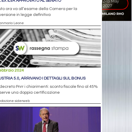
DL EX ILVA APPROVATO AL SENATO
esto ora va all’esame della Camera per la
ersione in legge definitiva
ianmario Leone
ebbraio 2024
USTRIA 5.0, ARRIVANO I DETTAGLI SUL BONUS
decreto Pnrr i chiarimenti: sconto fiscale fino al 45%
erve una doppia certificazione
edazione siderweb