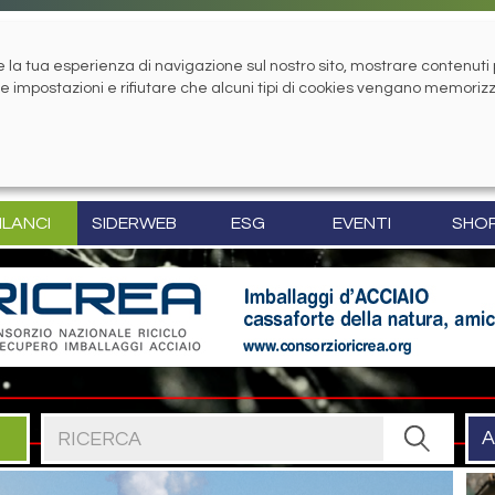
la tua esperienza di navigazione sul nostro sito, mostrare contenuti pe
tue impostazioni e rifiutare che alcuni tipi di cookies vengano memoriz
ILANCI
SIDERWEB
ESG
EVENTI
SHO
Cerca nel sito
A