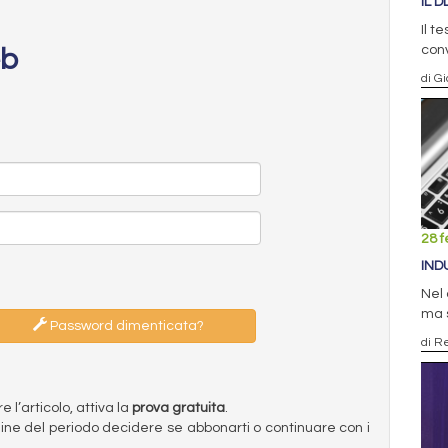
IL 
Il t
conv
eb
di G
28 f
IND
Nel 
ma s
Password dimenticata?
di R
l’articolo, attiva la
prova gratuita
.
ermine del periodo decidere se abbonarti o continuare con i