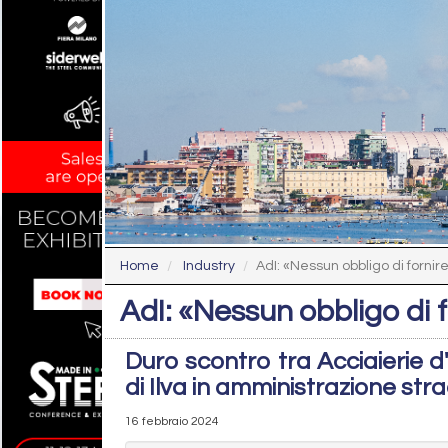
Home
Industry
AdI: «Nessun obbligo di fornir
AdI: «Nessun obbligo di 
Duro scontro tra Acciaierie d'
di Ilva in amministrazione str
16 febbraio 2024