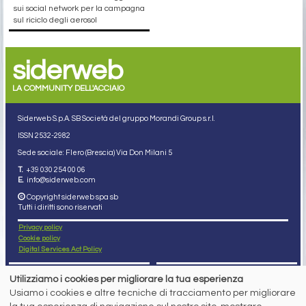
sui social network per la campagna
sul riciclo degli aerosol
siderweb
LA COMMUNITY DELL'ACCIAIO
Siderweb S.p.A. SB Società del gruppo Morandi Group s.r.l.
ISSN 2532
-2982
Sede sociale: Flero (Brescia) Via Don Milani 5
T.
+39 030 254 00 06
E.
info@siderweb.com
Copyright siderweb spa sb
Tutti i diritti sono riservati
Privacy policy
Cookie policy
Digital Services Act Policy
MENU
SEGUICI SUI NOSTRI
Utilizziamo i cookies per migliorare la tua esperienza
SOCIAL NETWORK
Usiamo i cookies e altre tecniche di tracciamento per migliorare
NEWS