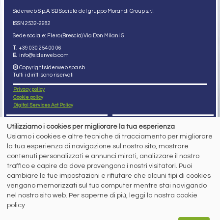
Siderweb S.p.A. SB Società del gruppo Morandi Group s.r.l.
ISSN 2532
-2982
Sede sociale: Flero (Brescia) Via Don Milani 5
T.
+39 030 254 00 06
E.
info@siderweb.com
Copyright siderweb spa sb
Tutti i diritti sono riservati
Privacy policy
Cookie policy
Digital Services Act Policy
MENU
SEGUICI SUI NOSTRI
Utilizziamo i cookies per migliorare la tua esperienza
SOCIAL NETWORK
Usiamo i cookies e altre tecniche di tracciamento per migliorare
NEWS
la tua esperienza di navigazione sul nostro sito, mostrare
PREZZI ITALIA
MERCATI
contenuti personalizzati e annunci mirati, analizzare il nostro
SERVIZI
traffico e capire da dove provengono i nostri visitatori. Puoi
EVENTI
cambiare le tue impostazioni e rifiutare che alcuni tipi di cookies
ABBONAMENTI
vengano memorizzati sul tuo computer mentre stai navigando
MADE IN STEEL
NEWSLETTER
nel nostro sito web. Per saperne di più, leggi la nostra cookie
policy.
Capitale Sociale: 190.000€ interamente versato
Registro delle Imprese di Brescia