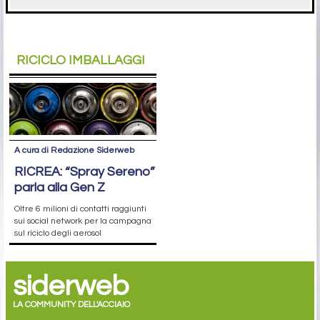
RICICLO IMBALLAGGI
A cura di Redazione Siderweb
RICREA: “Spray Sereno”
parla alla Gen Z
Oltre 6 milioni di contatti raggiunti
sui social network per la campagna
sul riciclo degli aerosol
siderweb
LA COMMUNITY DELL'ACCIAIO