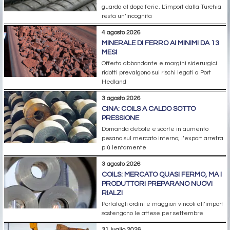
guarda al dopo ferie. L’import dalla Turchia
resta un’incognita
4 agosto 2026
MINERALE DI FERRO AI MINIMI DA 13
MESI
Offerta abbondante e margini siderurgici
ridotti prevalgono sui rischi legati a Port
Hedland
3 agosto 2026
CINA: COILS A CALDO SOTTO
PRESSIONE
Domanda debole e scorte in aumento
pesano sul mercato interno; l’export arretra
più lentamente
3 agosto 2026
COILS: MERCATO QUASI FERMO, MA I
PRODUTTORI PREPARANO NUOVI
RIALZI
Portafogli ordini e maggiori vincoli all’import
sostengono le attese per settembre
31 luglio 2026