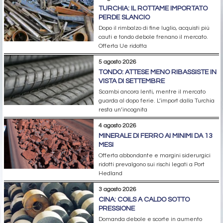
TURCHIA: IL ROTTAME IMPORTATO
PERDE SLANCIO
Dopo il rimbalzo di fine luglio, acquisti più
cauti e tondo debole frenano il mercato.
Offerta Ue ridotta
5 agosto 2026
TONDO: ATTESE MENO RIBASSISTE IN
VISTA DI SETTEMBRE
Scambi ancora lenti, mentre il mercato
guarda al dopo ferie. L’import dalla Turchia
resta un’incognita
4 agosto 2026
MINERALE DI FERRO AI MINIMI DA 13
MESI
Offerta abbondante e margini siderurgici
ridotti prevalgono sui rischi legati a Port
Hedland
3 agosto 2026
CINA: COILS A CALDO SOTTO
PRESSIONE
Domanda debole e scorte in aumento