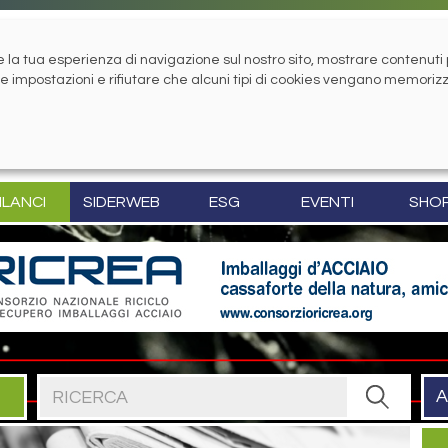
la tua esperienza di navigazione sul nostro sito, mostrare contenuti pe
tue impostazioni e rifiutare che alcuni tipi di cookies vengano memoriz
ILANCI
SIDERWEB
ESG
EVENTI
SHO
Cerca nel sito
A