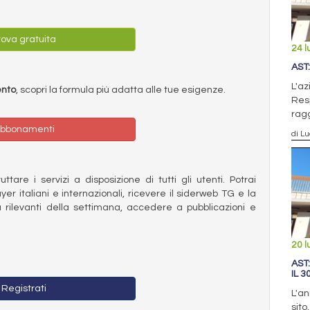
ova gratuita
24 l
AST
L'az
ento
, scopri la formula più adatta alle tue esigenze.
Res
ragg
bbonamenti
di Lu
ttare i servizi a disposizione di tutti gli utenti. Potrai
ayer italiani e internazionali, ricevere il siderweb TG e la
 rilevanti della settimana, accedere a pubblicazioni e
20 l
AST
IL 3
Registrati
L'an
sito