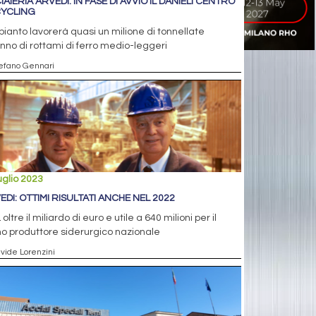
AIERIA ARVEDI: IN FASE DI AVVIO IL DANIELI CENTRO
YCLING
pianto lavorerà quasi un milione di tonnellate
anno di rottami di ferro medio-leggeri
tefano Gennari
uglio 2023
EDI: OTTIMI RISULTATI ANCHE NEL 2022
oltre il miliardo di euro e utile a 640 milioni per il
o produttore siderurgico nazionale
avide Lorenzini