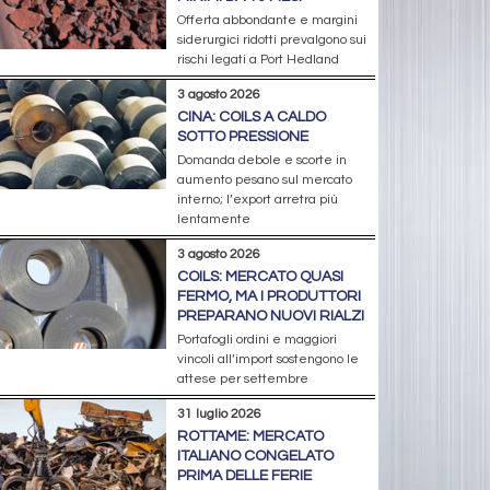
Offerta abbondante e margini
siderurgici ridotti prevalgono sui
rischi legati a Port Hedland
3 agosto 2026
CINA: COILS A CALDO
SOTTO PRESSIONE
Domanda debole e scorte in
aumento pesano sul mercato
interno; l’export arretra più
lentamente
3 agosto 2026
COILS: MERCATO QUASI
FERMO, MA I PRODUTTORI
PREPARANO NUOVI RIALZI
Portafogli ordini e maggiori
vincoli all’import sostengono le
attese per settembre
31 luglio 2026
ROTTAME: MERCATO
ITALIANO CONGELATO
PRIMA DELLE FERIE