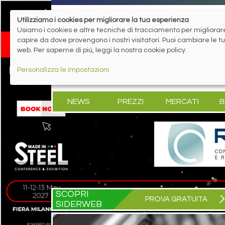
Utilizziamo i cookies per migliorare la tua esperienza
Usiamo i cookies e altre tecniche di tracciamento per migliorare 
capire da dove provengono i nostri visitatori. Puoi cambiare le 
web. Per saperne di più, leggi la nostra cookie policy.
Personalizza le impostazioni
NEWS
PREZZI
MERCATI
B
SCOPRI
PROVA GRATUITA
SIDERWEB