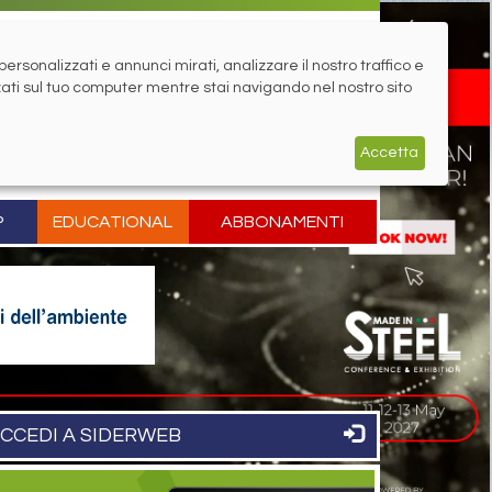
rsonalizzati e annunci mirati, analizzare il nostro traffico e
zati sul tuo computer mentre stai navigando nel nostro sito
Accetta
P
EDUCATIONAL
ABBONAMENTI
CCEDI A SIDERWEB