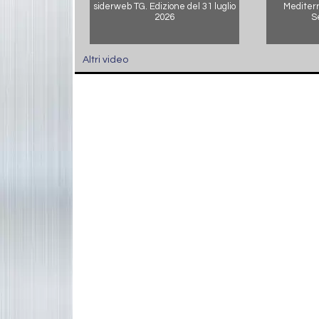
siderweb TG. Edizione del 31 luglio
Mediterr
2026
S
Altri video