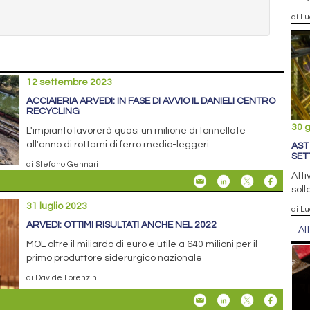
di Lu
12 settembre 2023
ACCIAIERIA ARVEDI: IN FASE DI AVVIO IL DANIELI CENTRO
RECYCLING
30 
L'impianto lavorerà quasi un milione di tonnellate
all'anno di rottami di ferro medio-leggeri
AST
SET
di Stefano Gennari
Atti
soll
31 luglio 2023
di Lu
ARVEDI: OTTIMI RISULTATI ANCHE NEL 2022
Al
MOL oltre il miliardo di euro e utile a 640 milioni per il
primo produttore siderurgico nazionale
di Davide Lorenzini