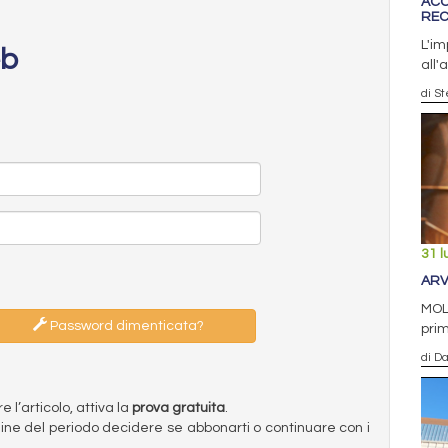
ACCI
REC
L'im
eb
all'
di S
31 l
ARV
MOL 
Password dimenticata?
prim
di D
l’articolo, attiva la
prova gratuita
.
ermine del periodo decidere se abbonarti o continuare con i