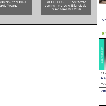
anean Steel Talks:
STEEL FOCUS – L’incertezza
ergio Moyano
domina il mercato. Bilancio del
primo semestre 2026
Alt
S
29 
r
Agg
Alt