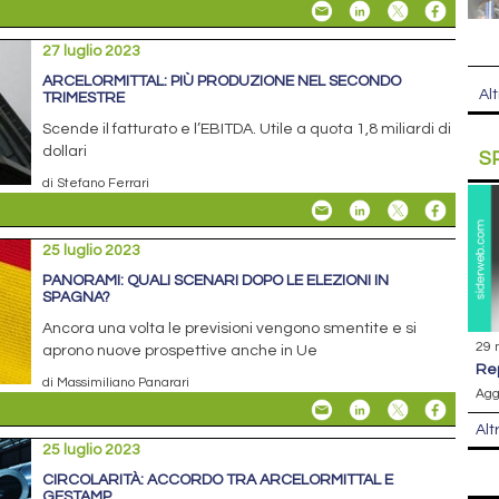
27 luglio 2023
ARCELORMITTAL: PIÙ PRODUZIONE NEL SECONDO
Alt
TRIMESTRE
Scende il fatturato e l’EBITDA. Utile a quota 1,8 miliardi di
dollari
S
di Stefano Ferrari
25 luglio 2023
PANORAMI: QUALI SCENARI DOPO LE ELEZIONI IN
SPAGNA?
Ancora una volta le previsioni vengono smentite e si
29 
aprono nuove prospettive anche in Ue
r
di Massimiliano Panarari
Agg
Alt
25 luglio 2023
CIRCOLARITÀ: ACCORDO TRA ARCELORMITTAL E
GESTAMP