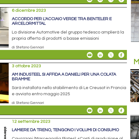
6 dicembre 2023
ACCORDO PER L'ACCIAIO VERDE TRA BENTELER E
ARCELORMITTAL
La divisione Automotive del gruppo tedesco amplierà la
propria offerta di prodotti a basse emissioni
di Stefano Gennari
M
3 ottobre 2023
AM INDUSTEEL SI AFFIDA A DANIELI PER UNA COLATA
BRAMME
Sarà installata nello stabilimento di Le Creusot in Francia
e avviata entro maggio 2025
di Stefano Gennari
12 settembre 2023
LAMIERE DA TRENO, TENGONO I VOLUMI DI CONSUMO
Cavazzoni (Marcegaglia Plates): «Costi di produzione al