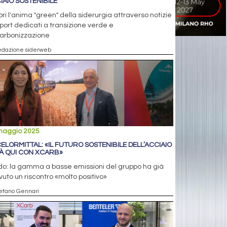
IAIO SOSTENIBILE
ri l'anima "green" della siderurgia attraverso notizie
port dedicati a transizione verde e
arbonizzazione
edazione siderweb
maggio 2025
ELORMITTAL: «IL FUTURO SOSTENIBILE DELL’ACCIAIO
IÀ QUI CON XCARB»
do: la gamma a basse emissioni del gruppo ha già
vuto un riscontro «molto positivo»
tefano Gennari