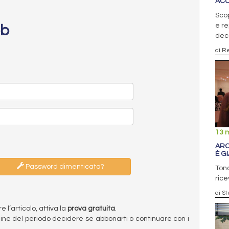
ACC
Scop
e re
eb
dec
di R
13 
ARC
È G
Password dimenticata?
Ton
rice
di S
l’articolo, attiva la
prova gratuita
.
ermine del periodo decidere se abbonarti o continuare con i