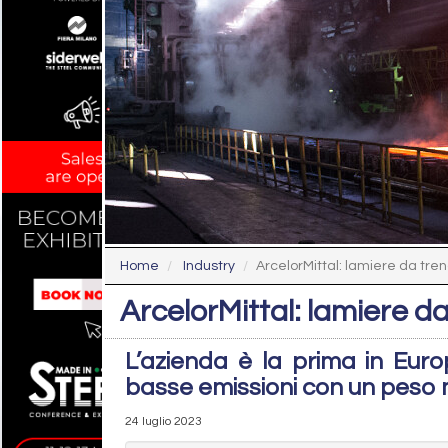
Home
Industry
ArcelorMittal: lamiere da tre
ArcelorMittal: lamiere 
L’azienda è la prima in Eur
basse emissioni con un peso 
24 luglio 2023