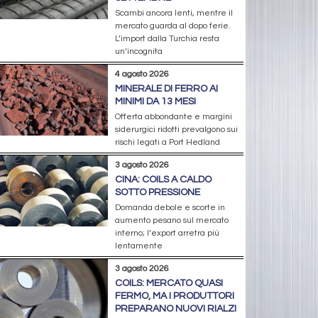
Scambi ancora lenti, mentre il
mercato guarda al dopo ferie.
L’import dalla Turchia resta
un’incognita
4 agosto 2026
MINERALE DI FERRO AI
MINIMI DA 13 MESI
Offerta abbondante e margini
siderurgici ridotti prevalgono sui
rischi legati a Port Hedland
3 agosto 2026
CINA: COILS A CALDO
SOTTO PRESSIONE
Domanda debole e scorte in
aumento pesano sul mercato
interno; l’export arretra più
lentamente
3 agosto 2026
COILS: MERCATO QUASI
FERMO, MA I PRODUTTORI
PREPARANO NUOVI RIALZI