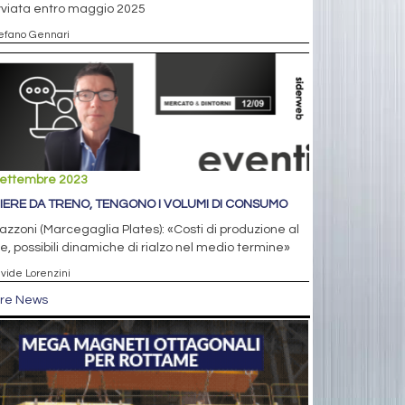
vviata entro maggio 2025
tefano Gennari
settembre 2023
IERE DA TRENO, TENGONO I VOLUMI DI CONSUMO
zzoni (Marcegaglia Plates): «Costi di produzione al
te, possibili dinamiche di rialzo nel medio termine»
avide Lorenzini
tre News