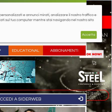
rsonalizzati e annunci mirati, analizzare il nostro traffico e
zati sul tuo computer mentre stai navigando nel nostro sito
Accetta
P
EDUCATIONAL
ABBONAMENTI
CCEDI A SIDERWEB