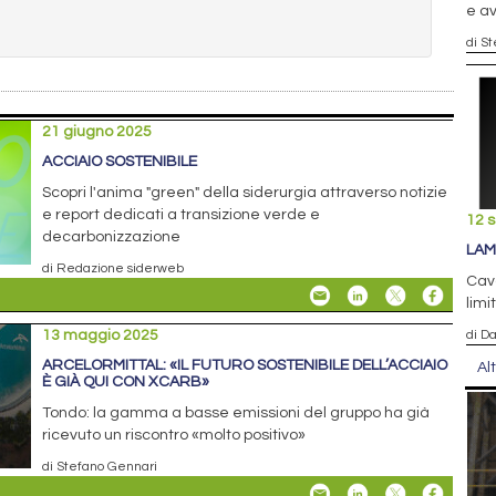
e a
di S
21 giugno 2025
ACCIAIO SOSTENIBILE
Scopri l'anima "green" della siderurgia attraverso notizie
e report dedicati a transizione verde e
12 
decarbonizzazione
LAM
di Redazione siderweb
Cava
limi
13 maggio 2025
di D
ARCELORMITTAL: «IL FUTURO SOSTENIBILE DELL’ACCIAIO
Al
È GIÀ QUI CON XCARB»
Tondo: la gamma a basse emissioni del gruppo ha già
ricevuto un riscontro «molto positivo»
di Stefano Gennari