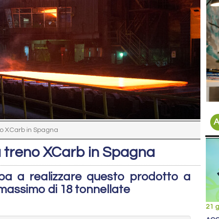
A
no XCarb in Spagna
da treno XCarb in Spagna
opa a realizzare questo prodotto a
massimo di 18 tonnellate
21 