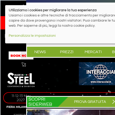
Utilizziamo i cookies per migliorare la tua esperienza
Usiamo i cookies e altre tecniche di tracciamento per migliorare 
capire da dove provengono i nostri visitatori. Puoi cambiare le 
web. Per saperne di più, leggi la nostra cookie policy.
Personalizza le impostazioni
NEWS
PREZZI
MERCATI
B
SCOPRI
PROVA GRATUITA
SIDERWEB