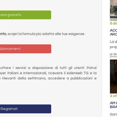
ova gratuita
6 d
ACC
ento
, scopri la formula più adatta alle tue esigenze.
ARC
La d
prop
bbonamenti
di S
ttare i servizi a disposizione di tutti gli utenti. Potrai
ayer italiani e internazionali, ricevere il siderweb TG e la
 rilevanti della settimana, accedere a pubblicazioni e
3 ot
AM 
BR
Registrati
Sarà