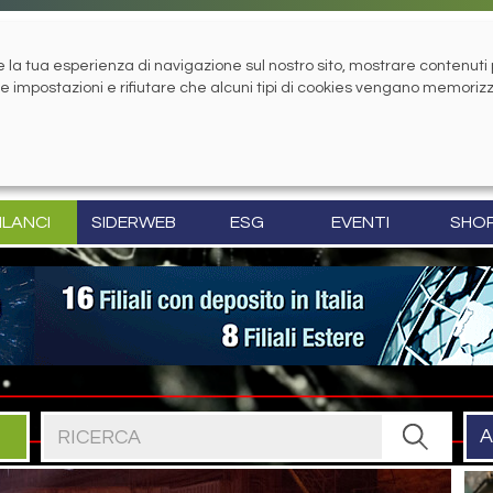
la tua esperienza di navigazione sul nostro sito, mostrare contenuti pe
tue impostazioni e rifiutare che alcuni tipi di cookies vengano memoriz
ILANCI
SIDERWEB
ESG
EVENTI
SHO
Cerca nel sito
A