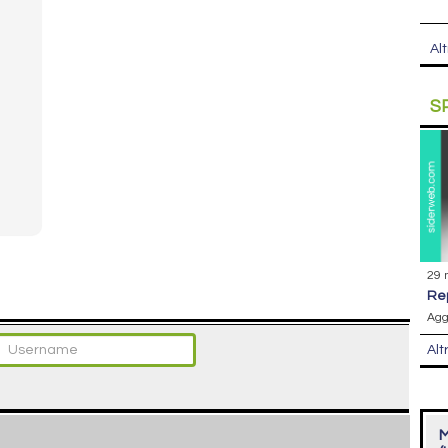
Alt
S
29 
r
Agg
Alt
M