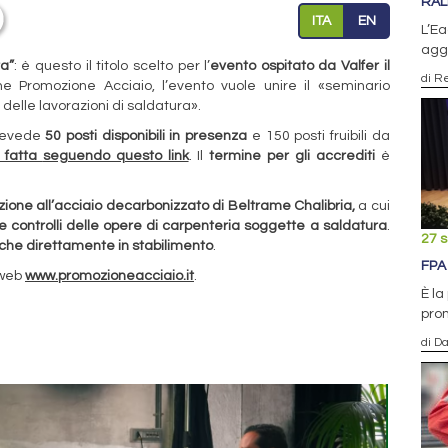
RALL
ITA
EN
L’Ea
aggi
a”
: è questo il titolo scelto per l’
evento ospitato da Valfer il
di R
e Promozione Acciaio, l’evento vuole unire il «seminario
delle lavorazioni di saldatura».
prevede
50 posti disponibili in presenza
e 150 posti fruibili da
e fatta
seguendo questo link
. Il
termine per gli accrediti
è
zione all’acciaio decarbonizzato di Beltrame Chalibria,
a cui
e controlli delle opere di carpenteria soggette a saldatura
.
27 
iche direttamente in stabilimento
.
FPA 
 web
www.promozioneacciaio.it
.
È l
prom
di D