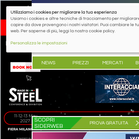
Utilizziamo i cookies per migliorare la tua esperienza
Usiamo i cookies e altre tecniche di tracciamento per migliorare 
capire da dove provengono i nostri visitatori. Puoi cambiare le 
web. Per saperne di più, leggi la nostra cookie policy.
Personalizza le impostazioni
NEWS
PREZZI
MERCATI
B
SCOPRI
PROVA GRATUITA
SIDERWEB