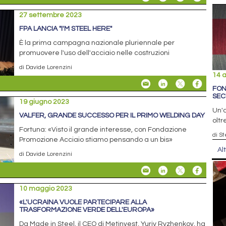
27 settembre 2023
FPA LANCIA "I'M STEEL HERE"
È la prima campagna nazionale pluriennale per
promuovere l'uso dell'acciaio nelle costruzioni
di Davide Lorenzini
14 a
FON
SEC
19 giugno 2023
Un'a
VALFER, GRANDE SUCCESSO PER IL PRIMO WELDING DAY
oltr
Fortuna: «Visto il grande interesse, con Fondazione
di S
Promozione Acciaio stiamo pensando a un bis»
Al
di Davide Lorenzini
10 maggio 2023
«L'UCRAINA VUOLE PARTECIPARE ALLA
TRASFORMAZIONE VERDE DELL'EUROPA»
Da Made in Steel, il CEO di Metinvest, Yuriy Ryzhenkov, ha