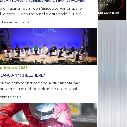
Y: VITTORIA IN TUNISIA PER IL TEAM DI VALFER
gle Racing Team, con Giuseppe Fortuna, si è
udicato il Fenix Rally nella categoria “Truck”
edazione siderweb
settembre 2023
LANCIA "I'M STEEL HERE"
a prima campagna nazionale pluriennale per
uovere l'uso dell'acciaio nelle costruzioni
avide Lorenzini