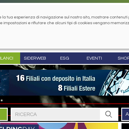
la tua esperienza di navigazione sul nostro sito, mostrare contenuti pe
tue impostazioni e rifiutare che alcuni tipi di cookies vengano memoriz
ILANCI
SIDERWEB
ESG
EVENTI
SHO
Cerca nel sito
A