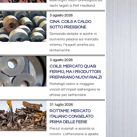
siderurgici ridotti prevalgono sui
rischi legati a Port Hedland
3 agosto 2026
CINA: COILS A CALDO
SOTTO PRESSIONE
Domanda debole e scorte in
aumento pesano sul mercato
interno; l’export arretra più
lentamente
3 agosto 2026
COILS: MERCATO QUASI
FERMO, MA I PRODUTTORI
PREPARANO NUOVI RIALZI
Portafogli ordini e maggiori
vincoli all’import sostengono le
attese per settembre
31 luglio 2026
ROTTAME: MERCATO
ITALIANO CONGELATO
PRIMA DELLE FERIE
Prezzi invariati e scambi ai
minimi. L’attenzione si sposta