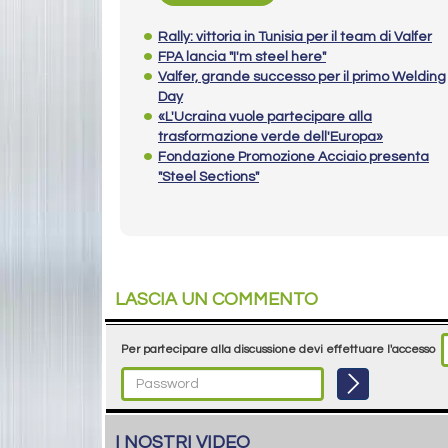
Rally: vittoria in Tunisia per il team di Valfer
FPA lancia "I'm steel here"
Valfer, grande successo per il primo Welding
Day
«L'Ucraina vuole partecipare alla
trasformazione verde dell'Europa»
Fondazione Promozione Acciaio presenta
"Steel Sections"
LASCIA UN COMMENTO
Per partecipare alla discussione devi effettuare l'accesso
I NOSTRI VIDEO