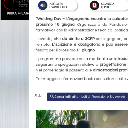
“Welding Day – L’ingegneria incontra la
saldatur
prossimo 16 giugno
. Organizzato da Fondazion
formativo» con la «dimostrazione tecnico- pratica 
L’evento, che
dà diritto a 3CFP
per ingegneri, 
remoto.
L‘iscrizione è obbligatoria e può esser
fissato per il prossimo
11 giugno
.
Il programma prevede nella mattinata un’
introdu
seguiranno spiegazioni relative a
progettazione 
Nel pomeriggio si passerà alle
dimostrazioni prat
Per maggiori informazioni basta consultare il sito
R. S.
Cerca tutti gli articoli di Redazione Siderweb