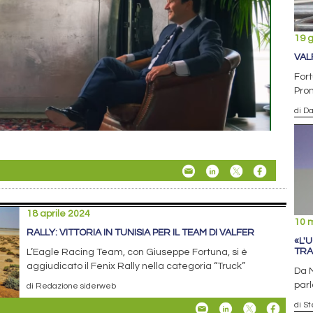
19 
VAL
Fort
Pro
di D
18 aprile 2024
10 
RALLY: VITTORIA IN TUNISIA PER IL TEAM DI VALFER
«L'
TRA
L’Eagle Racing Team, con Giuseppe Fortuna, si è
aggiudicato il Fenix Rally nella categoria “Truck”
Da M
parl
di Redazione siderweb
di S