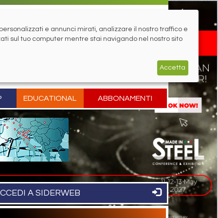
rsonalizzati e annunci mirati, analizzare il nostro traffico e
zati sul tuo computer mentre stai navigando nel nostro sito
Accetta
P
EDUCATIONAL
ABBONAMENTI
CCEDI A SIDERWEB