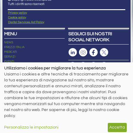
Tutti i diritti sono riservati
Privacy policy
Cookie policy
Digital Services Act Policy
MENU
SEGUICI SUI NOSTRI
SOCIAL NETWORK
NEWS
PREZZI ITALIA
MERCATI
SERVIZI
EVENTI
ABBONAMENTI
Utilizziamo i cookies per migliorare la tua esperienza
MADE IN STEEL
Usiamo i cookies e altre tecniche di tracciamento per migliorare
NEWSLETTER
la tua esperienza di navigazione sul nostro sito, mostrare
Capitale Sociale: 190.000€ interamente versato
contenuti personalizzati e annunci mirati, analizzare il nostro
Registro delle Imprese di Brescia
traffico e capire da dove provengono i nostri visitatori. Puoi
Codice Fiscale e Partita I.V.A.:
IT03562320170
R.E.A. n. 419331
cambiare le tue impostazioni e rifiutare che alcuni tipi di cookies
vengano memorizzati sul tuo computer mentre stai navigando
www.siderweb.com: Autorizzazione del Tribunale di Brescia n. 11/2004 del 17
nel nostro sito web. Per saperne di più, leggi la nostra cookie
marzo 2004, Iscrizione al R.O.C. n. 26116.
Direttrice Responsabile:
policy.
Elisa Bonomelli
Vicedirettore Responsabile:
Personalizza le impostazioni
Accetta
Stefano Gennari