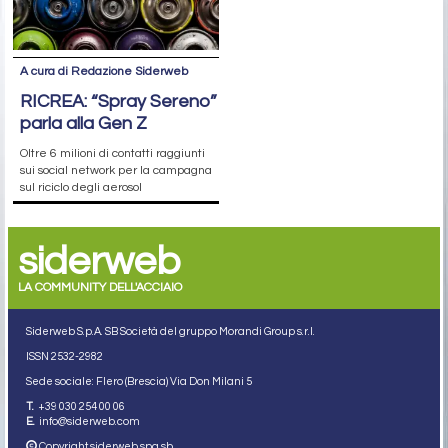
A cura di Redazione Siderweb
RICREA: “Spray Sereno”
parla alla Gen Z
Oltre 6 milioni di contatti raggiunti
sui social network per la campagna
sul riciclo degli aerosol
siderweb
LA COMMUNITY DELL'ACCIAIO
Siderweb S.p.A. SB Società del gruppo Morandi Group s.r.l.
ISSN 2532
-2982
Sede sociale: Flero (Brescia) Via Don Milani 5
T.
+39 030 254 00 06
E.
info@siderweb.com
Copyright siderweb spa sb