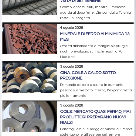
VISTA DI SETTEMBRE
Scambi ancora lenti, mentre il mercato
guarda al dopo ferie. L’import dalla Turchia
resta un’incognita
4 agosto 2026
MINERALE DI FERRO AI MINIMI DA 13
MESI
Offerta abbondante e margini siderurgici
ridotti prevalgono sui rischi legati a Port
Hedland
3 agosto 2026
CINA: COILS A CALDO SOTTO
PRESSIONE
Domanda debole e scorte in aumento
pesano sul mercato interno; l’export arretra
più lentamente
3 agosto 2026
COILS: MERCATO QUASI FERMO, MA I
PRODUTTORI PREPARANO NUOVI
RIALZI
Portafogli ordini e maggiori vincoli all’import
sostengono le attese per settembre