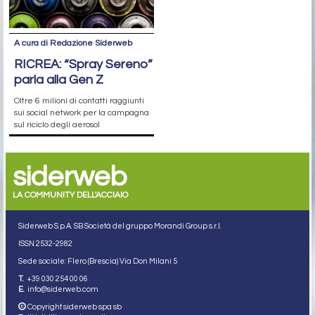
A cura di Redazione Siderweb
RICREA: “Spray Sereno”
parla alla Gen Z
Oltre 6 milioni di contatti raggiunti
sui social network per la campagna
sul riciclo degli aerosol
siderweb
LA COMMUNITY DELL'ACCIAIO
Siderweb S.p.A. SB Società del gruppo Morandi Group s.r.l.
ISSN 2532
-2982
Sede sociale: Flero (Brescia) Via Don Milani 5
T.
+39 030 254 00 06
E.
info@siderweb.com
Copyright siderweb spa sb