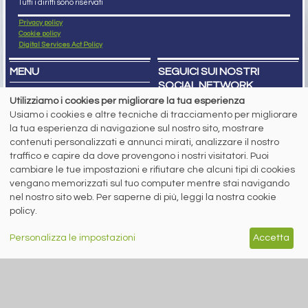
Tutti i diritti sono riservati
Privacy policy
Cookie policy
Digital Services Act Policy
MENU
SEGUICI SUI NOSTRI
SOCIAL NETWORK
NEWS
Utilizziamo i cookies per migliorare la tua esperienza
PREZZI ITALIA
Usiamo i cookies e altre tecniche di tracciamento per migliorare
MERCATI
SERVIZI
la tua esperienza di navigazione sul nostro sito, mostrare
EVENTI
contenuti personalizzati e annunci mirati, analizzare il nostro
ABBONAMENTI
traffico e capire da dove provengono i nostri visitatori. Puoi
MADE IN STEEL
cambiare le tue impostazioni e rifiutare che alcuni tipi di cookies
NEWSLETTER
vengano memorizzati sul tuo computer mentre stai navigando
Capitale Sociale: 190.000€ interamente versato
Registro delle Imprese di Brescia
nel nostro sito web. Per saperne di più, leggi la nostra cookie
Codice Fiscale e Partita I.V.A.:
IT03562320170
policy.
R.E.A. n. 419331
www.siderweb.com: Autorizzazione del Tribunale di Brescia n. 11/2004 del 17
Personalizza le impostazioni
Accetta
marzo 2004, Iscrizione al R.O.C. n. 26116.
Direttrice Responsabile:
Elisa Bonomelli
Vicedirettore Responsabile:
Stefano Gennari