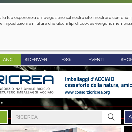
la tua esperienza di navigazione sul nostro sito, mostrare contenuti pe
tue impostazioni e rifiutare che alcuni tipi di cookies vengano memoriz
ILANCI
SIDERWEB
ESG
EVENTI
SHO
Cerca nel sito
A