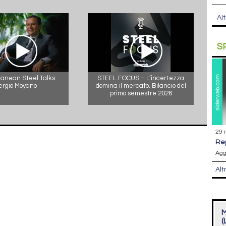
Alt
S
anean Steel Talks:
STEEL FOCUS – L’incertezza
ergio Moyano
domina il mercato. Bilancio del
primo semestre 2026
29 
r
Agg
Alt
M
(