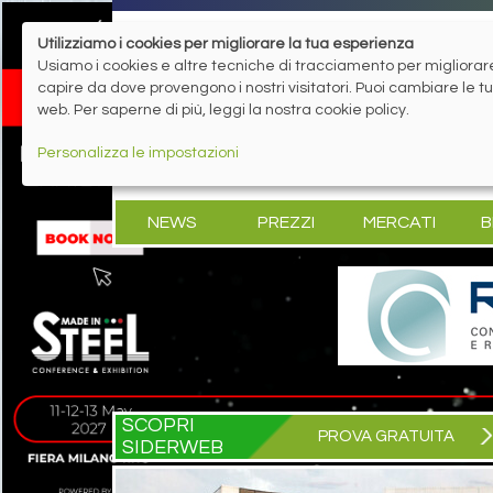
Utilizziamo i cookies per migliorare la tua esperienza
Usiamo i cookies e altre tecniche di tracciamento per migliorare 
capire da dove provengono i nostri visitatori. Puoi cambiare le 
web. Per saperne di più, leggi la nostra cookie policy.
Personalizza le impostazioni
NEWS
PREZZI
MERCATI
B
SCOPRI
PROVA GRATUITA
SIDERWEB