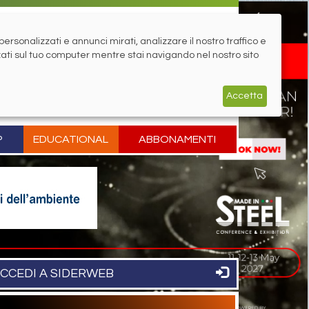
rsonalizzati e annunci mirati, analizzare il nostro traffico e
zati sul tuo computer mentre stai navigando nel nostro sito
Accetta
P
EDUCATIONAL
ABBONAMENTI
CCEDI A SIDERWEB