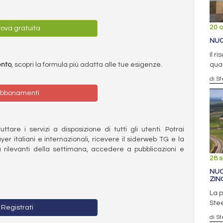
20 o
ova gratuita
NUC
Il r
quar
ento
, scopri la formula più adatta alle tue esigenze.
di S
bbonamenti
ttare i servizi a disposizione di tutti gli utenti. Potrai
ayer italiani e internazionali, ricevere il siderweb TG e la
 rilevanti della settimana, accedere a pubblicazioni e
28 
NUC
ZIN
La p
Ste
Registrati
di S