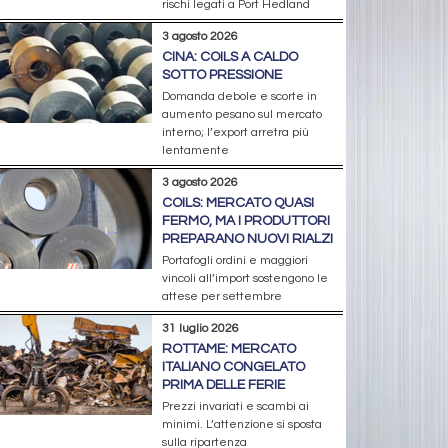
rischi legati a Port Hedland
3 agosto 2026
CINA: COILS A CALDO
SOTTO PRESSIONE
Domanda debole e scorte in
aumento pesano sul mercato
interno; l’export arretra più
lentamente
3 agosto 2026
COILS: MERCATO QUASI
FERMO, MA I PRODUTTORI
PREPARANO NUOVI RIALZI
Portafogli ordini e maggiori
vincoli all’import sostengono le
attese per settembre
31 luglio 2026
ROTTAME: MERCATO
ITALIANO CONGELATO
PRIMA DELLE FERIE
Prezzi invariati e scambi ai
minimi. L’attenzione si sposta
sulla ripartenza