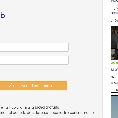
NUC
Il g
risp
eb
di D
29 
NUC
Sarà
e sa
Password dimenticata?
di S
l’articolo, attiva la
prova gratuita
.
ermine del periodo decidere se abbonarti o continuare con i