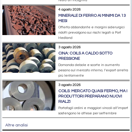
resta un’incognita
4 agosto 2026
MINERALE DI FERRO AI MINIMI DA 13
MESI
Offerta abbondante e margini siderurgici
ridotti prevalgono sui rischi legati a Port
Hedland
3 agosto 2026
CINA: COILS A CALDO SOTTO
PRESSIONE
Domanda debole e scorte in aumento
pesano sul mercato interno; l’export arretra
più lentamente
3 agosto 2026
COILS: MERCATO QUASI FERMO, MA I
PRODUTTORI PREPARANO NUOVI
RIALZI
Portafogli ordini e maggiori vincoli all’import
sostengono le attese per settembre
Altre analisi