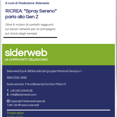
A cura di Redazione Siderweb
RICREA: “Spray Sereno”
parla alla Gen Z
Oltre 6 milioni di contatti raggiunti
sui social network per la campagna
sul riciclo degli aerosol
siderweb
LA COMMUNITY DELL'ACCIAIO
Siderweb S.p.A. SB Società del gruppo Morandi Group s.r.l.
ISSN 2532
-2982
Sede sociale: Flero (Brescia) Via Don Milani 5
T.
+39 030 254 00 06
E.
info@siderweb.com
Copyright siderweb spa sb
Tutti i diritti sono riservati
Privacy policy