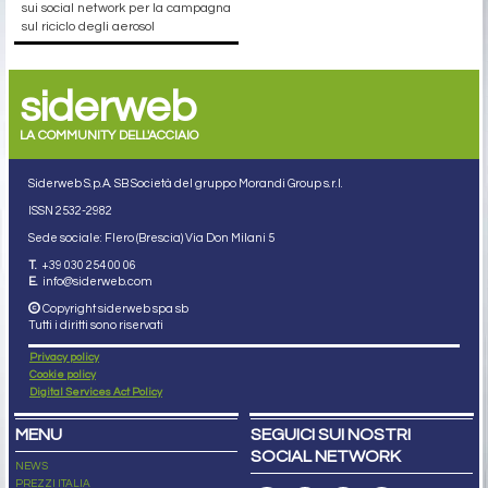
sui social network per la campagna
sul riciclo degli aerosol
siderweb
LA COMMUNITY DELL'ACCIAIO
Siderweb S.p.A. SB Società del gruppo Morandi Group s.r.l.
ISSN 2532
-2982
Sede sociale: Flero (Brescia) Via Don Milani 5
T.
+39 030 254 00 06
E.
info@siderweb.com
Copyright siderweb spa sb
Tutti i diritti sono riservati
Privacy policy
Cookie policy
Digital Services Act Policy
MENU
SEGUICI SUI NOSTRI
SOCIAL NETWORK
NEWS
PREZZI ITALIA